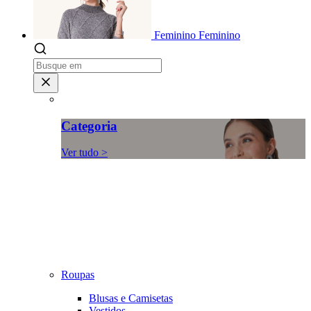
Feminino
Feminino
Categoria
Ver tudo >
Roupas
Blusas e Camisetas
Vestidos