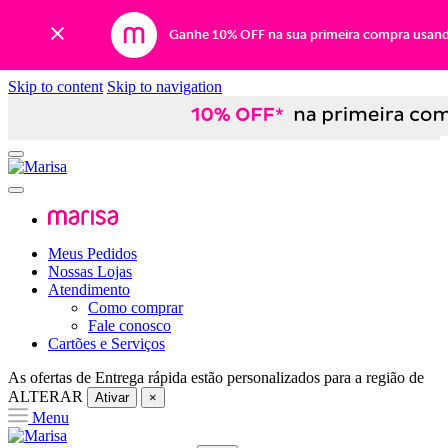
Ganhe 10% OFF na sua primeira compra usan
Skip to content
Skip to navigation
Meus Pedidos
Nossas Lojas
Atendimento
Como comprar
Fale conosco
Cartões e Serviços
As ofertas de
Entrega rápida
estão personalizados para a região de
ALTERAR
Ativar
×
Menu