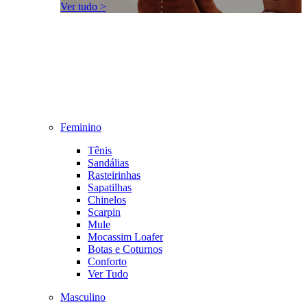
Ver tudo >
Feminino
Tênis
Sandálias
Rasteirinhas
Sapatilhas
Chinelos
Scarpin
Mule
Mocassim Loafer
Botas e Coturnos
Conforto
Ver Tudo
Masculino