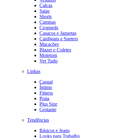
Calças
Saias
Shorts
Camisas
Croppeds
Casacos e Jaquetas
Cardigans e Sueters
Macacões
Blazer e Coletes
Moletom
Ver Tudo
Linhas
Casual
Íntimo
Fitness
Praia
Plus Size
Gestante
Tendências
Básicos e Jeans
Looks para Trabalho