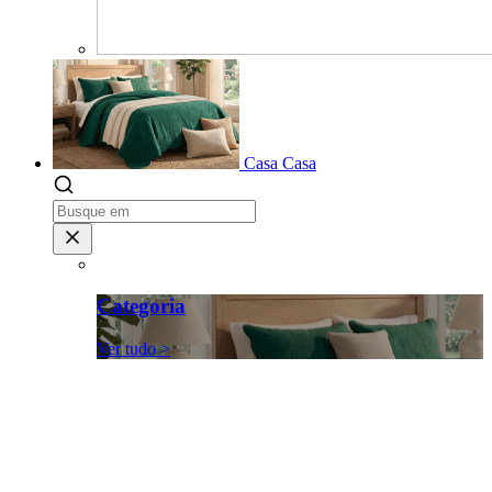
Casa
Casa
Categoria
Ver tudo >