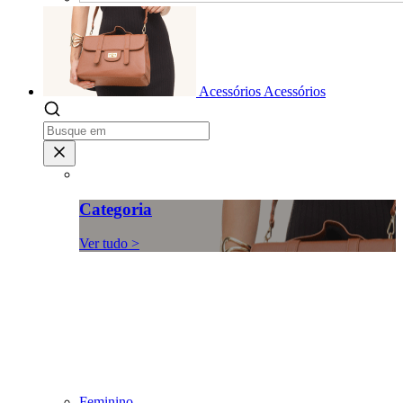
Acessórios
Acessórios
Categoria
Ver tudo >
Feminino