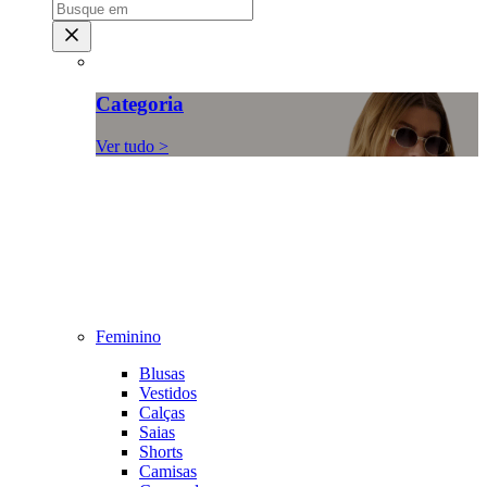
Categoria
Ver tudo >
Feminino
Blusas
Vestidos
Calças
Saias
Shorts
Camisas