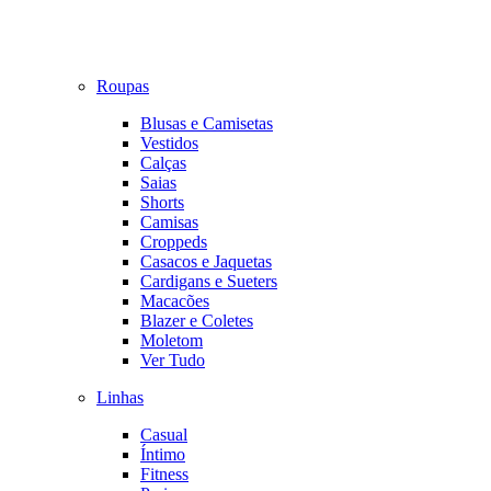
Roupas
Blusas e Camisetas
Vestidos
Calças
Saias
Shorts
Camisas
Croppeds
Casacos e Jaquetas
Cardigans e Sueters
Macacões
Blazer e Coletes
Moletom
Ver Tudo
Linhas
Casual
Íntimo
Fitness