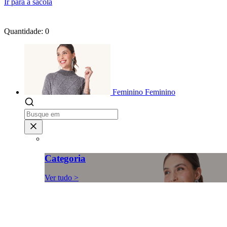
Ir para a sacola
Quantidade: 0
Feminino
Feminino
Categoria
Ver tudo >