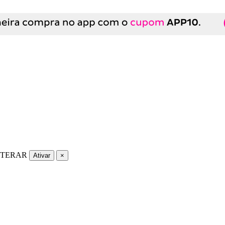
LTERAR
Ativar
×