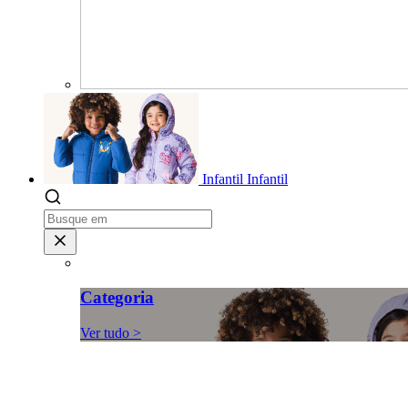
Infantil
Infantil
Categoria
Ver tudo >