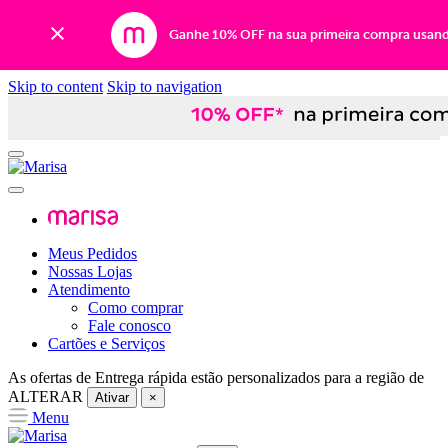
Ganhe 10% OFF na sua primeira compra usan
Skip to content
Skip to navigation
Meus Pedidos
Nossas Lojas
Atendimento
Como comprar
Fale conosco
Cartões e Serviços
As ofertas de
Entrega rápida
estão personalizados para a região de
ALTERAR
Ativar
×
Menu