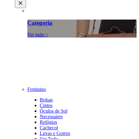
Categoria
Ver tudo >
Feminino
Bolsas
Cintos
Óculos de Sol
Necessaires
Relógios
Cachecol
Luvas e Gorros
Ver Tudo