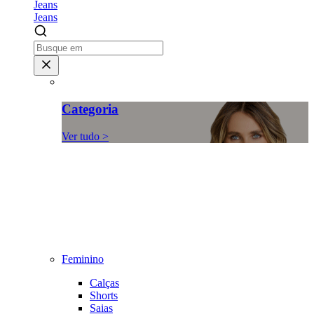
Jeans
Jeans
Categoria
Ver tudo >
Feminino
Calças
Shorts
Saias