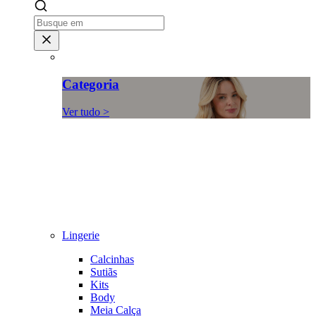
Categoria
Ver tudo >
Lingerie
Calcinhas
Sutiãs
Kits
Body
Meia Calça