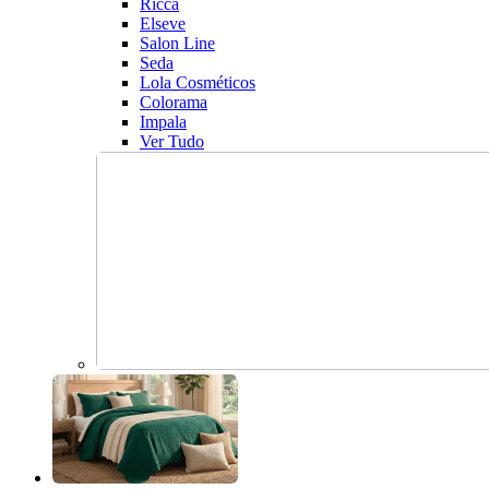
Ricca
Elseve
Salon Line
Seda
Lola Cosméticos
Colorama
Impala
Ver Tudo