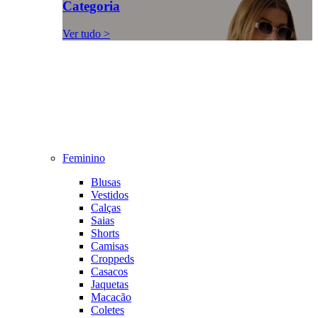
Categoria
Ver tudo >
Feminino
Blusas
Vestidos
Calças
Saias
Shorts
Camisas
Croppeds
Casacos
Jaquetas
Macacão
Coletes