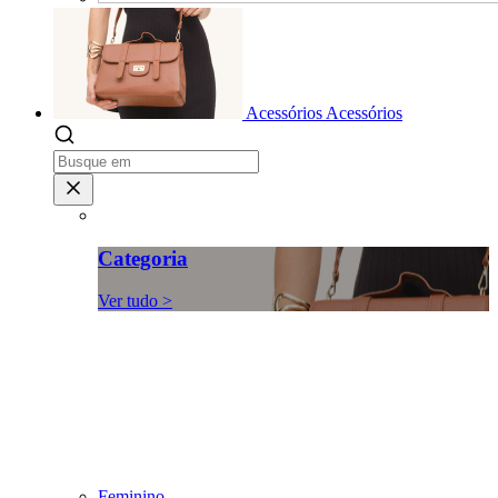
Acessórios
Acessórios
Categoria
Ver tudo >
Feminino