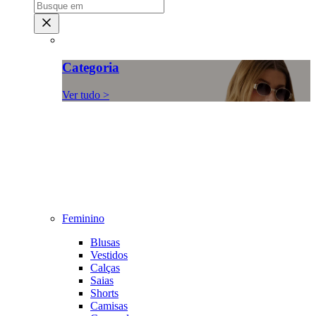
Categoria
Ver tudo >
Feminino
Blusas
Vestidos
Calças
Saias
Shorts
Camisas