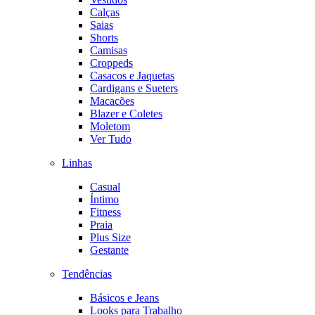
Calças
Saias
Shorts
Camisas
Croppeds
Casacos e Jaquetas
Cardigans e Sueters
Macacões
Blazer e Coletes
Moletom
Ver Tudo
Linhas
Casual
Íntimo
Fitness
Praia
Plus Size
Gestante
Tendências
Básicos e Jeans
Looks para Trabalho