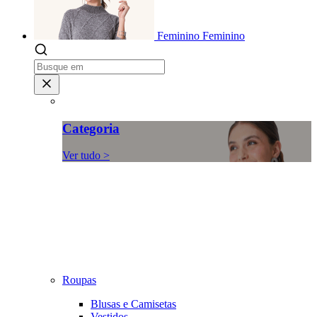
Feminino
Feminino
Categoria
Ver tudo >
Roupas
Blusas e Camisetas
Vestidos