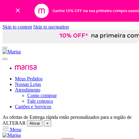
Ganhe 10% OFF na sua primeira compra usan
Skip to content
Skip to navigation
Meus Pedidos
Nossas Lojas
Atendimento
Como comprar
Fale conosco
Cartões e Serviços
As ofertas de
Entrega rápida
estão personalizados para a região de
ALTERAR
Ativar
×
Menu