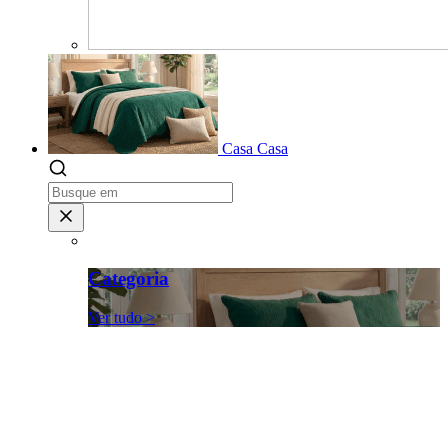
Casa
Casa
Categoria
Ver tudo >