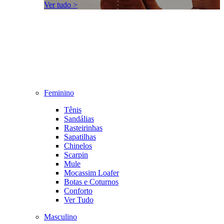
Ver tudo >
Feminino
Tênis
Sandálias
Rasteirinhas
Sapatilhas
Chinelos
Scarpin
Mule
Mocassim Loafer
Botas e Coturnos
Conforto
Ver Tudo
Masculino