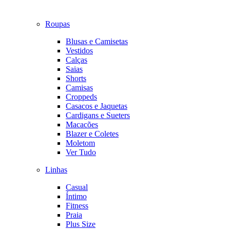
Roupas
Blusas e Camisetas
Vestidos
Calças
Saias
Shorts
Camisas
Croppeds
Casacos e Jaquetas
Cardigans e Sueters
Macacões
Blazer e Coletes
Moletom
Ver Tudo
Linhas
Casual
Íntimo
Fitness
Praia
Plus Size