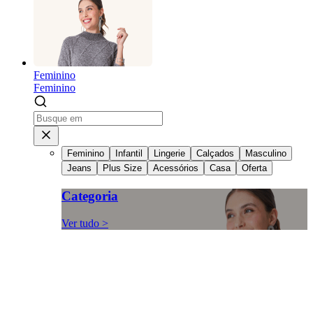
Feminino
Feminino
Feminino
Infantil
Lingerie
Calçados
Masculino
Jeans
Plus Size
Acessórios
Casa
Oferta
Categoria
Ver tudo >