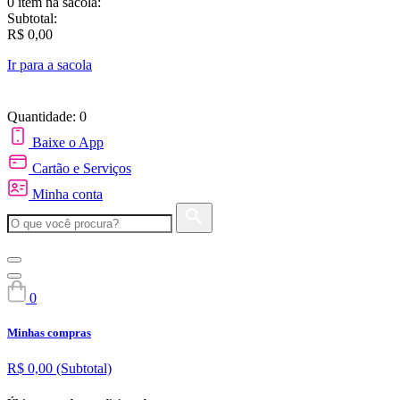
0 item
na sacola:
Subtotal:
R$ 0,00
Ir para a sacola
Quantidade: 0
Baixe o App
Cartão e Serviços
Minha conta
0
Minhas compras
R$ 0,00
(Subtotal)