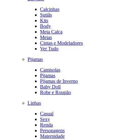
Calcinhas
Sutiãs
Kits
Body
Meia Calça
Meias
Cintas e Modeladores
Ver Tudo
Pijamas
Camisolas
Pijamas
Pijamas de Inverno
Baby Doll
Robe e Roupão
Linhas
Casual
Sexy
Renda
Personagens
Maternidade