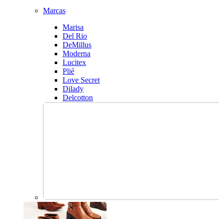
Marcas
Marisa
Del Rio
DeMillus
Moderna
Lucitex
Plié
Love Secret
Dilady
Delcotton