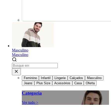
Masculino
Masculino
Feminino
Infantil
Lingerie
Calçados
Masculino
Jeans
Plus Size
Acessórios
Casa
Oferta
Categoria
Ver tudo >