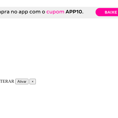
LTERAR
Ativar
×