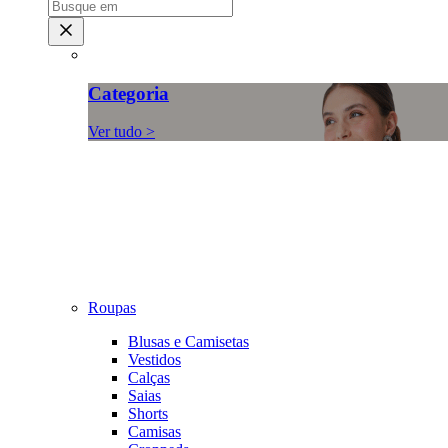
Categoria
Ver tudo >
Roupas
Blusas e Camisetas
Vestidos
Calças
Saias
Shorts
Camisas