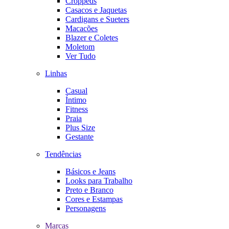
Croppeds
Casacos e Jaquetas
Cardigans e Sueters
Macacões
Blazer e Coletes
Moletom
Ver Tudo
Linhas
Casual
Íntimo
Fitness
Praia
Plus Size
Gestante
Tendências
Básicos e Jeans
Looks para Trabalho
Preto e Branco
Cores e Estampas
Personagens
Marcas