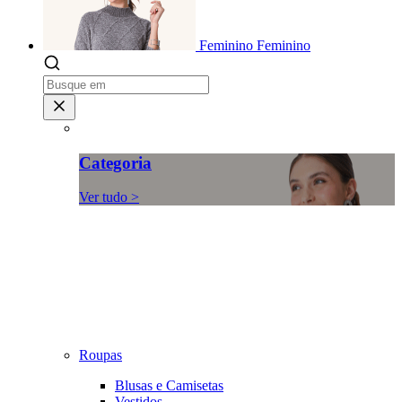
Feminino
Feminino
Categoria
Ver tudo >
Roupas
Blusas e Camisetas
Vestidos