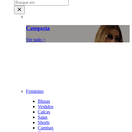
Categoria
Ver tudo >
Feminino
Blusas
Vestidos
Calças
Saias
Shorts
Camisas