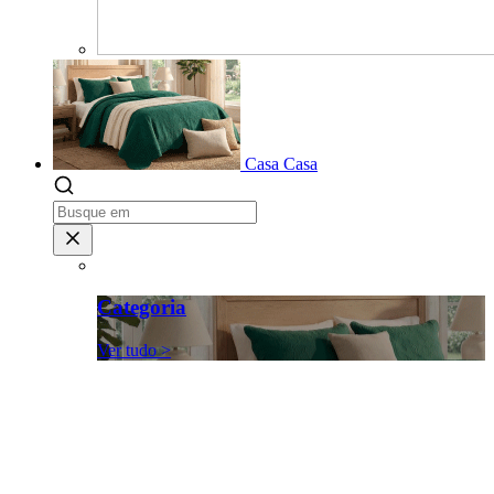
Casa
Casa
Categoria
Ver tudo >