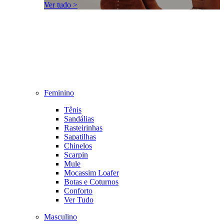
Ver tudo >
Feminino
Tênis
Sandálias
Rasteirinhas
Sapatilhas
Chinelos
Scarpin
Mule
Mocassim Loafer
Botas e Coturnos
Conforto
Ver Tudo
Masculino