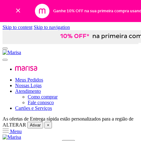
Ganhe 10% OFF na sua primeira compra usan
Skip to content
Skip to navigation
Meus Pedidos
Nossas Lojas
Atendimento
Como comprar
Fale conosco
Cartões e Serviços
As ofertas de
Entrega rápida
estão personalizados para a região de
ALTERAR
Ativar
×
Menu