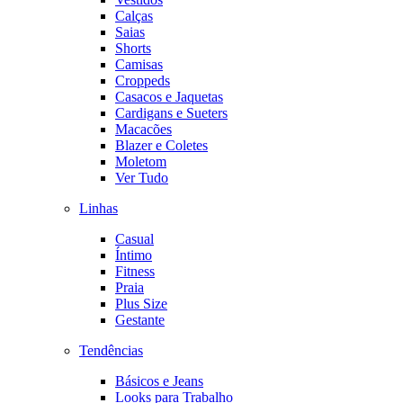
Calças
Saias
Shorts
Camisas
Croppeds
Casacos e Jaquetas
Cardigans e Sueters
Macacões
Blazer e Coletes
Moletom
Ver Tudo
Linhas
Casual
Íntimo
Fitness
Praia
Plus Size
Gestante
Tendências
Básicos e Jeans
Looks para Trabalho