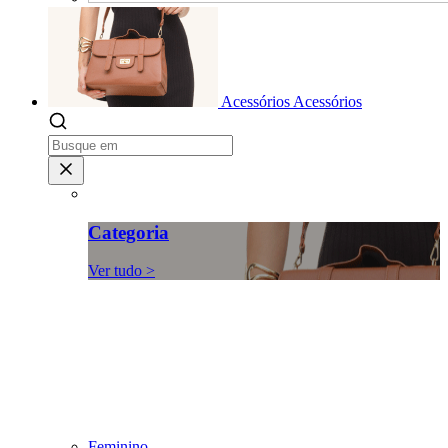
Acessórios
Acessórios
Categoria
Ver tudo >
Feminino