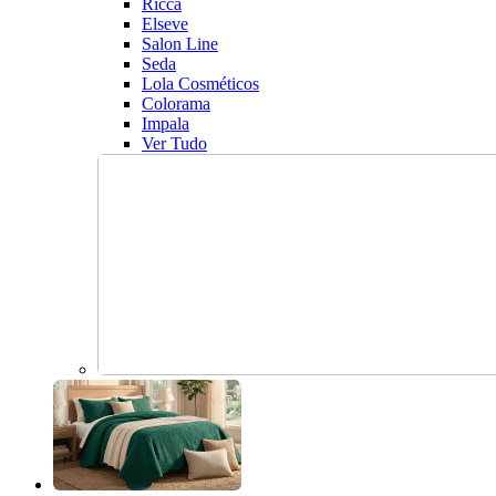
Ricca
Elseve
Salon Line
Seda
Lola Cosméticos
Colorama
Impala
Ver Tudo