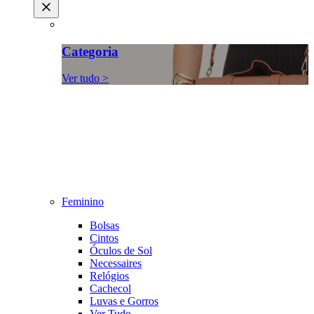
Categoria
Ver tudo >
Feminino
Bolsas
Cintos
Óculos de Sol
Necessaires
Relógios
Cachecol
Luvas e Gorros
Ver Tudo