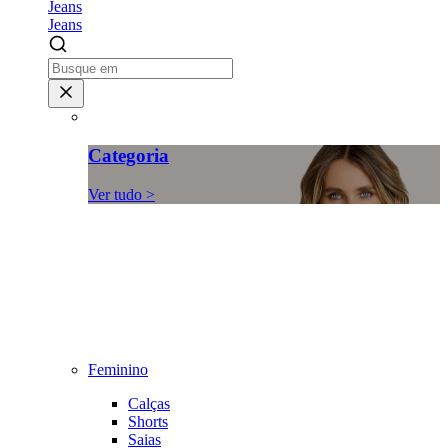
Jeans
Jeans
Categoria
Ver tudo >
Feminino
Calças
Shorts
Saias