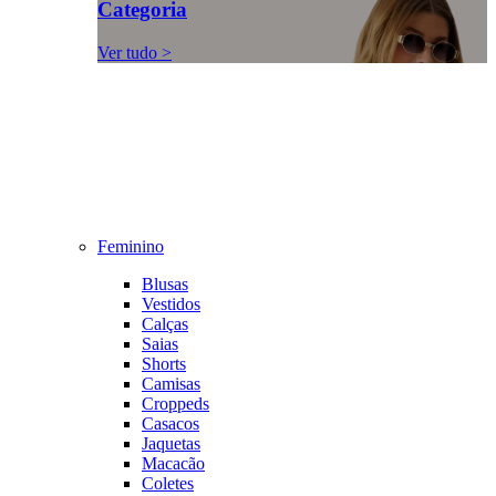
Categoria
Ver tudo >
Feminino
Blusas
Vestidos
Calças
Saias
Shorts
Camisas
Croppeds
Casacos
Jaquetas
Macacão
Coletes