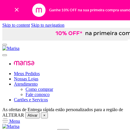
Ganhe 10% OFF na sua primeira compra usan
Skip to content
Skip to navigation
Meus Pedidos
Nossas Lojas
Atendimento
Como comprar
Fale conosco
Cartões e Serviços
As ofertas de
Entrega rápida
estão personalizados para a região de
ALTERAR
Ativar
×
Menu