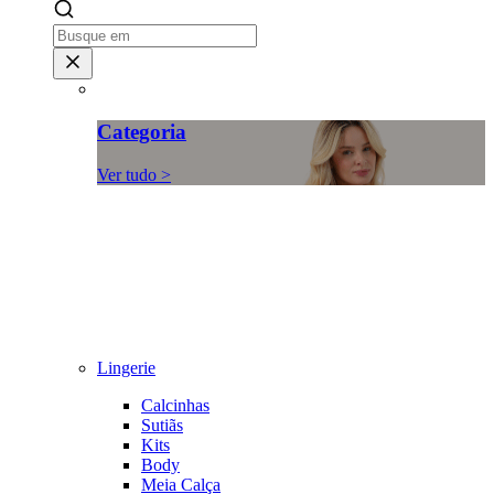
Categoria
Ver tudo >
Lingerie
Calcinhas
Sutiãs
Kits
Body
Meia Calça