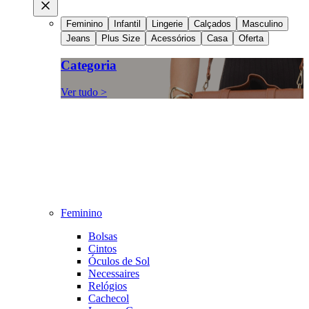
Feminino
Infantil
Lingerie
Calçados
Masculino
Jeans
Plus Size
Acessórios
Casa
Oferta
Categoria
Ver tudo >
Feminino
Bolsas
Cintos
Óculos de Sol
Necessaires
Relógios
Cachecol