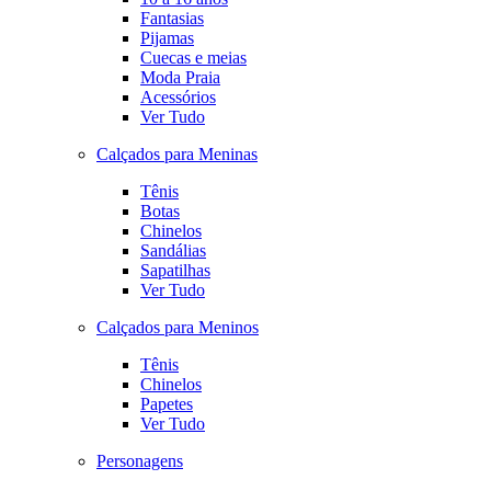
Fantasias
Pijamas
Cuecas e meias
Moda Praia
Acessórios
Ver Tudo
Calçados para Meninas
Tênis
Botas
Chinelos
Sandálias
Sapatilhas
Ver Tudo
Calçados para Meninos
Tênis
Chinelos
Papetes
Ver Tudo
Personagens