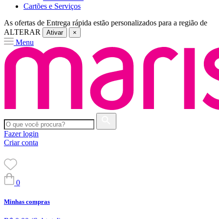
Cartões e Serviços
As ofertas de
Entrega rápida
estão personalizados para a região de
ALTERAR
Ativar
×
Menu
Fazer login
Criar conta
0
Minhas compras