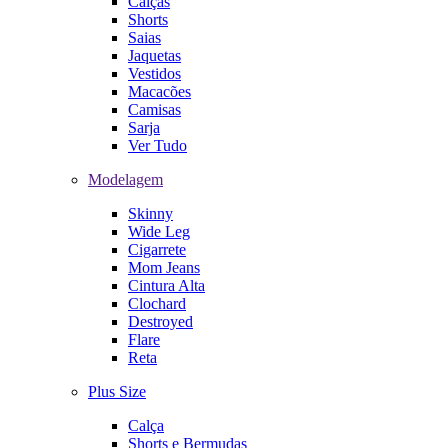
Calças
Shorts
Saias
Jaquetas
Vestidos
Macacões
Camisas
Sarja
Ver Tudo
Modelagem
Skinny
Wide Leg
Cigarrete
Mom Jeans
Cintura Alta
Clochard
Destroyed
Flare
Reta
Plus Size
Calça
Shorts e Bermudas