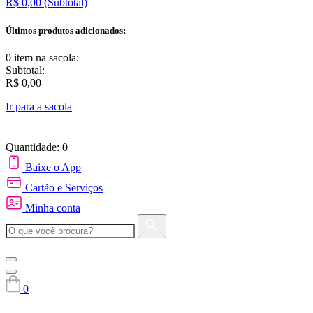
R$ 0,00
(Subtotal)
Últimos produtos adicionados:
0 item
na sacola:
Subtotal:
R$ 0,00
Ir para a sacola
Quantidade: 0
Baixe o App
Cartão e Serviços
Minha conta
0