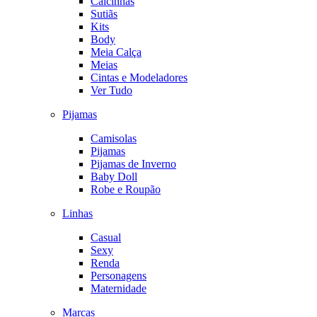
Calcinhas
Sutiãs
Kits
Body
Meia Calça
Meias
Cintas e Modeladores
Ver Tudo
Pijamas
Camisolas
Pijamas
Pijamas de Inverno
Baby Doll
Robe e Roupão
Linhas
Casual
Sexy
Renda
Personagens
Maternidade
Marcas