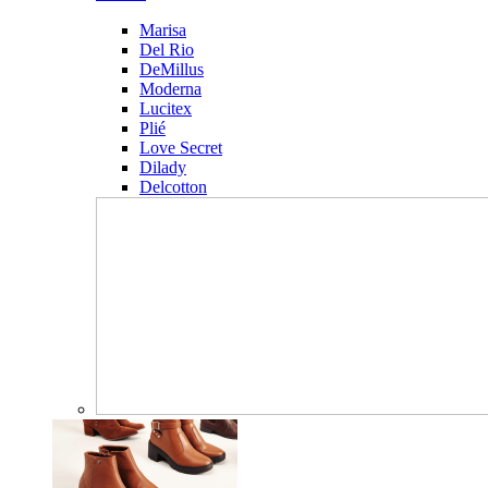
Marisa
Del Rio
DeMillus
Moderna
Lucitex
Plié
Love Secret
Dilady
Delcotton