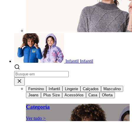
Infantil
Infantil
Feminino
Infantil
Lingerie
Calçados
Masculino
Jeans
Plus Size
Acessórios
Casa
Oferta
Categoria
Ver tudo >