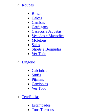
Roupas
Blusas
Calças
Camisas
Cardigans
Casacos e Jaquetas
Vestidos e Macacões
Moletons
Saias
Shorts e Bermudas
Ver Tudo
Lingerie
Calcinhas
Sutiãs
Pijamas
Camisolas
Ver Tudo
Tendências
Estampados
Tons Terrosos