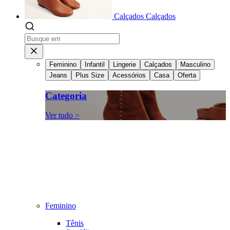
Calçados
Calçados
Feminino
Infantil
Lingerie
Calçados
Masculino
Jeans
Plus Size
Acessórios
Casa
Oferta
Categoria
Ver tudo >
Feminino
Tênis