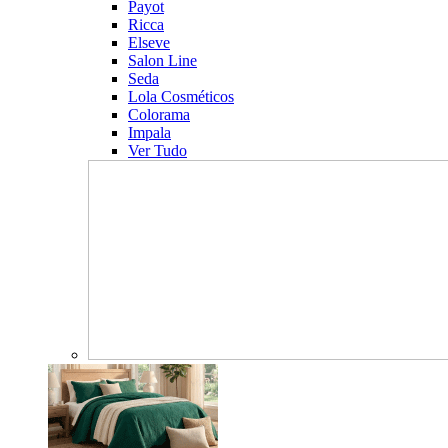
Payot
Ricca
Elseve
Salon Line
Seda
Lola Cosméticos
Colorama
Impala
Ver Tudo