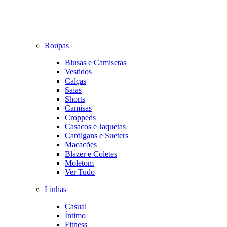
Roupas
Blusas e Camisetas
Vestidos
Calças
Saias
Shorts
Camisas
Croppeds
Casacos e Jaquetas
Cardigans e Sueters
Macacões
Blazer e Coletes
Moletom
Ver Tudo
Linhas
Casual
Íntimo
Fitness