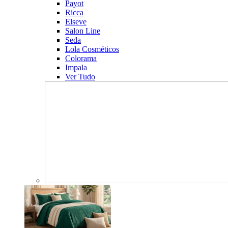
Payot
Ricca
Elseve
Salon Line
Seda
Lola Cosméticos
Colorama
Impala
Ver Tudo