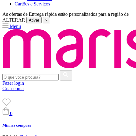
Cartões e Serviços
As ofertas de
Entrega rápida
estão personalizados para a região de
ALTERAR
Ativar
×
Menu
Fazer login
Criar conta
0
Minhas compras