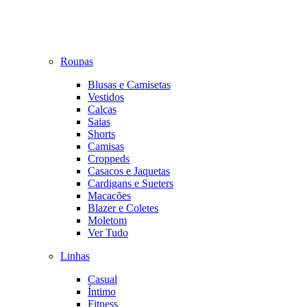
Roupas
Blusas e Camisetas
Vestidos
Calças
Saias
Shorts
Camisas
Croppeds
Casacos e Jaquetas
Cardigans e Sueters
Macacões
Blazer e Coletes
Moletom
Ver Tudo
Linhas
Casual
Íntimo
Fitness