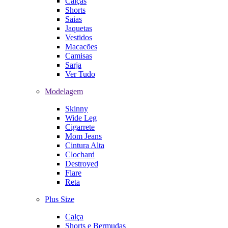
Calças
Shorts
Saias
Jaquetas
Vestidos
Macacões
Camisas
Sarja
Ver Tudo
Modelagem
Skinny
Wide Leg
Cigarrete
Mom Jeans
Cintura Alta
Clochard
Destroyed
Flare
Reta
Plus Size
Calça
Shorts e Bermudas