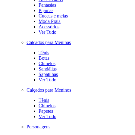
Fantasias
Pijamas
Cuecas e meias
Moda Praia
Acessórios
Ver Tudo
Calçados para Meninas
Tênis
Botas
Chinelos
Sandálias
Sapatilhas
Ver Tudo
Calçados para Meninos
Tênis
Chinelos
Papetes
Ver Tudo
Personagens