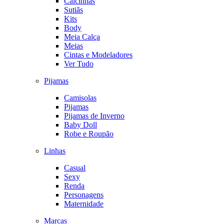
Calcinhas
Sutiãs
Kits
Body
Meia Calça
Meias
Cintas e Modeladores
Ver Tudo
Pijamas
Camisolas
Pijamas
Pijamas de Inverno
Baby Doll
Robe e Roupão
Linhas
Casual
Sexy
Renda
Personagens
Maternidade
Marcas