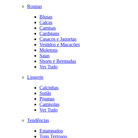
Roupas
Blusas
Calças
Camisas
Cardigans
Casacos e Jaquetas
Vestidos e Macacões
Moletons
Saias
Shorts e Bermudas
Ver Tudo
Lingerie
Calcinhas
Sutiãs
Pijamas
Camisolas
Ver Tudo
Tendências
Estampados
Tons Terrosos