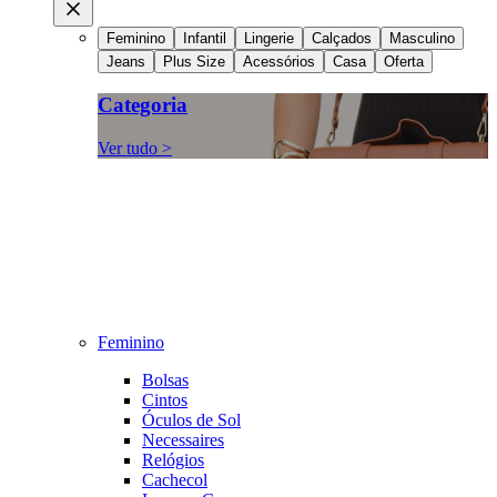
Feminino
Infantil
Lingerie
Calçados
Masculino
Jeans
Plus Size
Acessórios
Casa
Oferta
Categoria
Ver tudo >
Feminino
Bolsas
Cintos
Óculos de Sol
Necessaires
Relógios
Cachecol