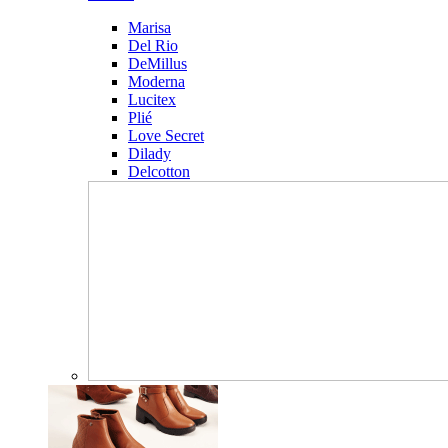
Marisa
Del Rio
DeMillus
Moderna
Lucitex
Plié
Love Secret
Dilady
Delcotton