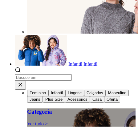
Infantil
Infantil
Feminino
Infantil
Lingerie
Calçados
Masculino
Jeans
Plus Size
Acessórios
Casa
Oferta
Categoria
Ver tudo >