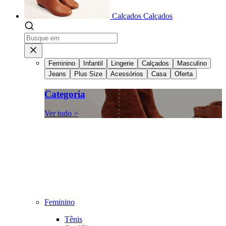
Calçados
Calçados
Feminino
Infantil
Lingerie
Calçados
Masculino
Jeans
Plus Size
Acessórios
Casa
Oferta
Categoria
Ver tudo >
Feminino
Tênis