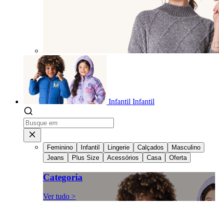
Infantil
Infantil
Feminino
Infantil
Lingerie
Calçados
Masculino
Jeans
Plus Size
Acessórios
Casa
Oferta
Categoria
Ver tudo >