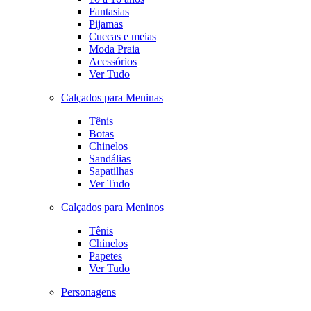
Fantasias
Pijamas
Cuecas e meias
Moda Praia
Acessórios
Ver Tudo
Calçados para Meninas
Tênis
Botas
Chinelos
Sandálias
Sapatilhas
Ver Tudo
Calçados para Meninos
Tênis
Chinelos
Papetes
Ver Tudo
Personagens