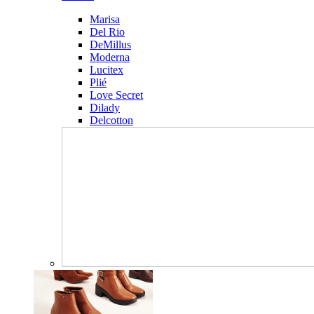
Marisa
Del Rio
DeMillus
Moderna
Lucitex
Plié
Love Secret
Dilady
Delcotton