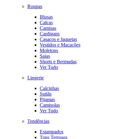
Roupas
Blusas
Calças
Camisas
Cardigans
Casacos e Jaquetas
Vestidos e Macacões
Moletons
Saias
Shorts e Bermudas
Ver Tudo
Lingerie
Calcinhas
Sutiãs
Pijamas
Camisolas
Ver Tudo
Tendências
Estampados
Tons Terrosos