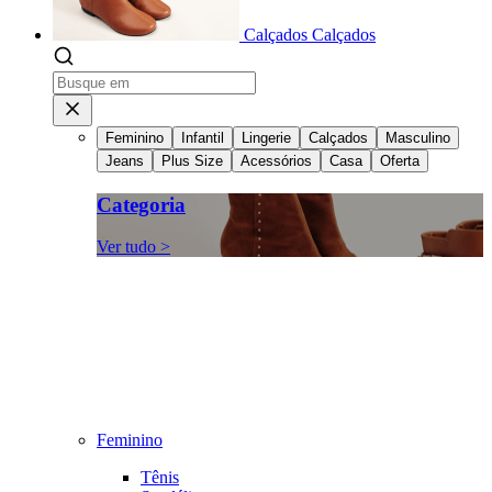
Calçados
Calçados
Feminino
Infantil
Lingerie
Calçados
Masculino
Jeans
Plus Size
Acessórios
Casa
Oferta
Categoria
Ver tudo >
Feminino
Tênis