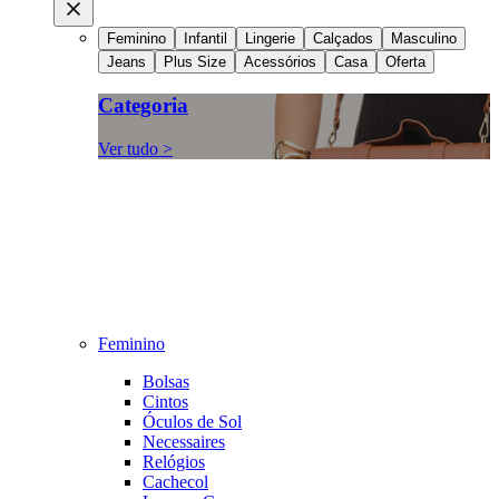
Feminino
Infantil
Lingerie
Calçados
Masculino
Jeans
Plus Size
Acessórios
Casa
Oferta
Categoria
Ver tudo >
Feminino
Bolsas
Cintos
Óculos de Sol
Necessaires
Relógios
Cachecol