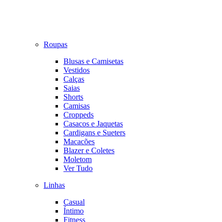
Roupas
Blusas e Camisetas
Vestidos
Calças
Saias
Shorts
Camisas
Croppeds
Casacos e Jaquetas
Cardigans e Sueters
Macacões
Blazer e Coletes
Moletom
Ver Tudo
Linhas
Casual
Íntimo
Fitness