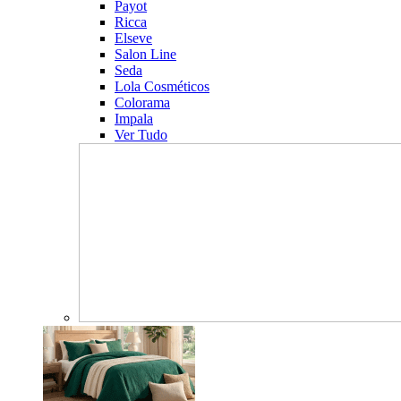
Payot
Ricca
Elseve
Salon Line
Seda
Lola Cosméticos
Colorama
Impala
Ver Tudo