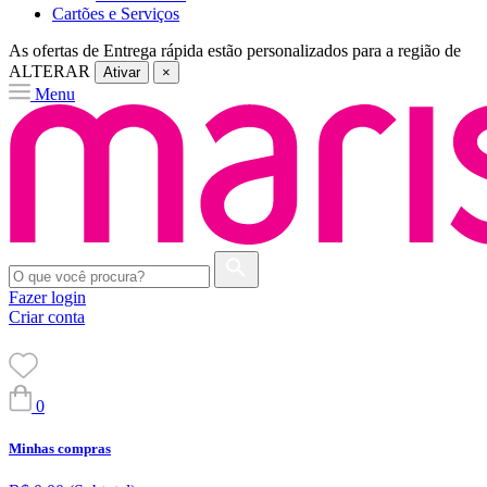
Cartões e Serviços
As ofertas de
Entrega rápida
estão personalizados para a região de
ALTERAR
Ativar
×
Menu
Fazer login
Criar conta
0
Minhas compras