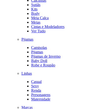
Calcinhas
Sutiãs
Kits
Body
Meia Calça
Meias
Cintas e Modeladores
Ver Tudo
Pijamas
Camisolas
Pijamas
Pijamas de Inverno
Baby Doll
Robe e Roupão
Linhas
Casual
Sexy
Renda
Personagens
Maternidade
Marcas