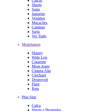
Calças
Shorts
Saias
Jaquetas
Vestidos
Macacões
Camisas
Sarja
Ver Tudo
Modelagem
Skinny
Wide Leg
Cigarrete
Mom Jeans
Cintura Alta
Clochard
Destroyed
Flare
Reta
Plus Size
Calça
Shorts e Bermudas