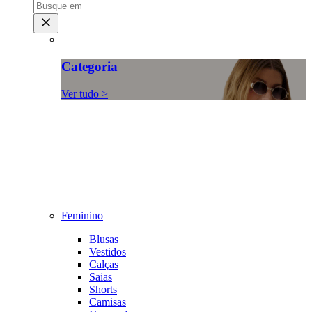
Categoria
Ver tudo >
Feminino
Blusas
Vestidos
Calças
Saias
Shorts
Camisas