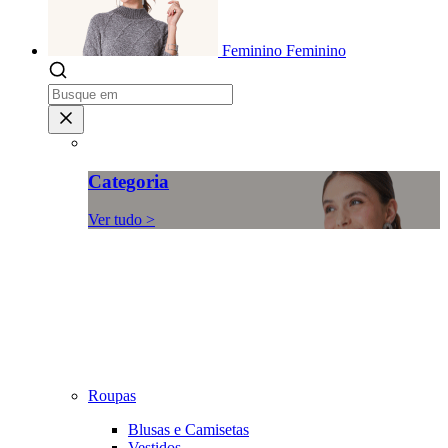
Feminino
Feminino
Categoria
Ver tudo >
Roupas
Blusas e Camisetas
Vestidos