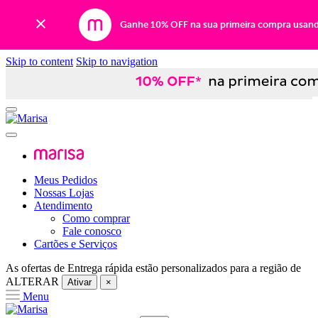
Ganhe 10% OFF na sua primeira compra usan
Skip to content
Skip to navigation
Meus Pedidos
Nossas Lojas
Atendimento
Como comprar
Fale conosco
Cartões e Serviços
As ofertas de
Entrega rápida
estão personalizados para a região de
ALTERAR
Ativar
×
Menu