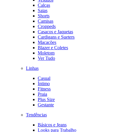
Calças
Saias
Shorts
Camisas
Croppeds
Casacos e Jaquetas
Cardigans e Sueters
Macacões
Blazer e Coletes
Moletom
Ver Tudo
Linhas
Casual
Íntimo
Fitness
Praia
Plus Size
Gestante
Tendências
Básicos e Jeans
Looks para Trabalho