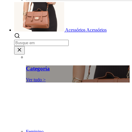
Acessórios
Acessórios
Categoria
Ver tudo >
Feminino