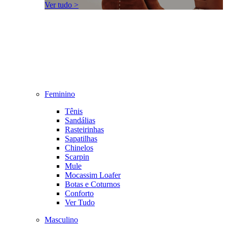
Ver tudo >
Feminino
Tênis
Sandálias
Rasteirinhas
Sapatilhas
Chinelos
Scarpin
Mule
Mocassim Loafer
Botas e Coturnos
Conforto
Ver Tudo
Masculino