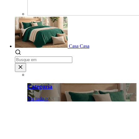
Casa
Casa
Categoria
Ver tudo >