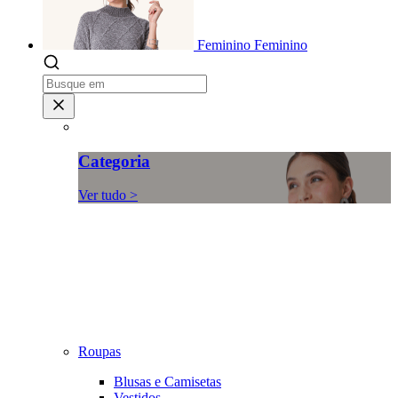
Feminino
Feminino
Categoria
Ver tudo >
Roupas
Blusas e Camisetas
Vestidos