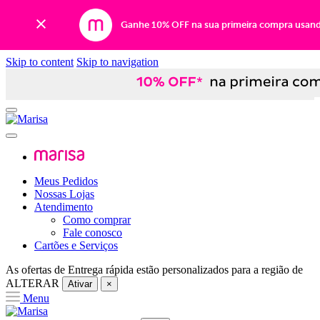
Ganhe 10% OFF na sua primeira compra usan
Skip to content
Skip to navigation
Meus Pedidos
Nossas Lojas
Atendimento
Como comprar
Fale conosco
Cartões e Serviços
As ofertas de
Entrega rápida
estão personalizados para a região de
ALTERAR
Ativar
×
Menu