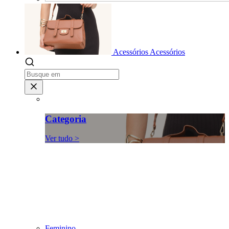
Acessórios
Acessórios
Categoria
Ver tudo >
Feminino