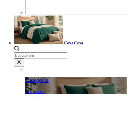
Casa
Casa
Categoria
Ver tudo >