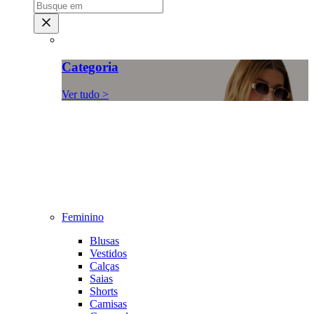
Categoria
Ver tudo >
Feminino
Blusas
Vestidos
Calças
Saias
Shorts
Camisas