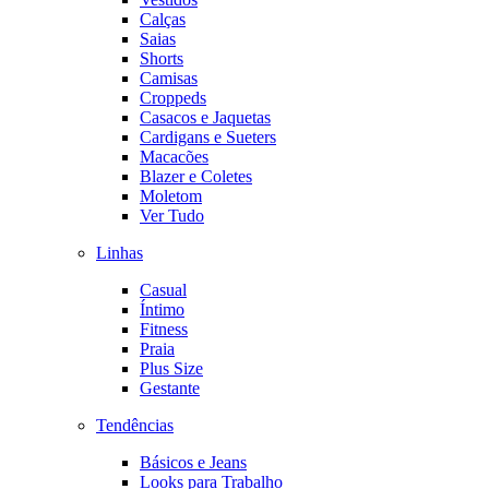
Calças
Saias
Shorts
Camisas
Croppeds
Casacos e Jaquetas
Cardigans e Sueters
Macacões
Blazer e Coletes
Moletom
Ver Tudo
Linhas
Casual
Íntimo
Fitness
Praia
Plus Size
Gestante
Tendências
Básicos e Jeans
Looks para Trabalho