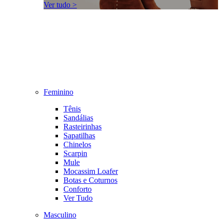
Ver tudo >
Feminino
Tênis
Sandálias
Rasteirinhas
Sapatilhas
Chinelos
Scarpin
Mule
Mocassim Loafer
Botas e Coturnos
Conforto
Ver Tudo
Masculino