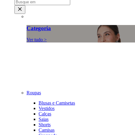
Categoria
Ver tudo >
Roupas
Blusas e Camisetas
Vestidos
Calças
Saias
Shorts
Camisas