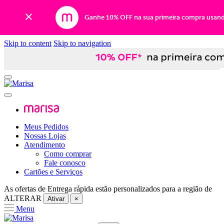
Ganhe 10% OFF na sua primeira compra usan
Skip to content
Skip to navigation
Meus Pedidos
Nossas Lojas
Atendimento
Como comprar
Fale conosco
Cartões e Serviços
As ofertas de
Entrega rápida
estão personalizados para a região de
ALTERAR
Ativar
×
Menu