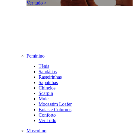
Ver tudo >
Feminino
Tênis
Sandálias
Rasteirinhas
Sapatilhas
Chinelos
Scarpin
Mule
Mocassim Loafer
Botas e Coturnos
Conforto
Ver Tudo
Masculino