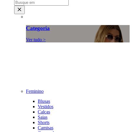
Categoria
Ver tudo >
Feminino
Blusas
Vestidos
Calças
Saias
Shorts
Camisas