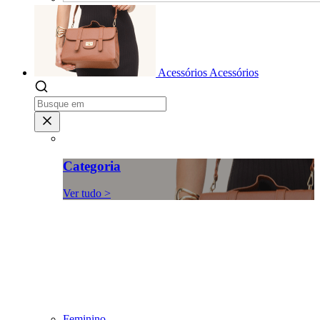
Acessórios
Acessórios
Categoria
Ver tudo >
Feminino