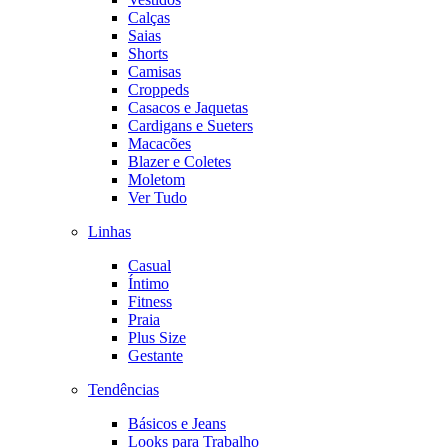
Calças
Saias
Shorts
Camisas
Croppeds
Casacos e Jaquetas
Cardigans e Sueters
Macacões
Blazer e Coletes
Moletom
Ver Tudo
Linhas
Casual
Íntimo
Fitness
Praia
Plus Size
Gestante
Tendências
Básicos e Jeans
Looks para Trabalho