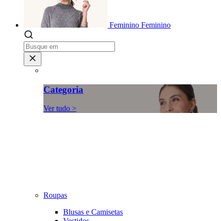
Feminino
Feminino
Categoria
Ver tudo >
Roupas
Blusas e Camisetas
Vestidos