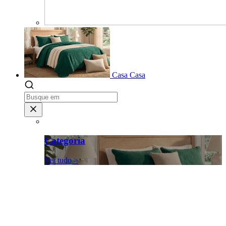
Casa
Casa
Categoria
Ver tudo >