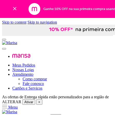
Ganhe 10% OFF na sua primeira compra usan
Skip to content
Skip to navigation
Meus Pedidos
Nossas Lojas
Atendimento
Como comprar
Fale conosco
Cartões e Serviços
As ofertas de
Entrega rápida
estão personalizados para a região de
ALTERAR
Ativar
×
Menu