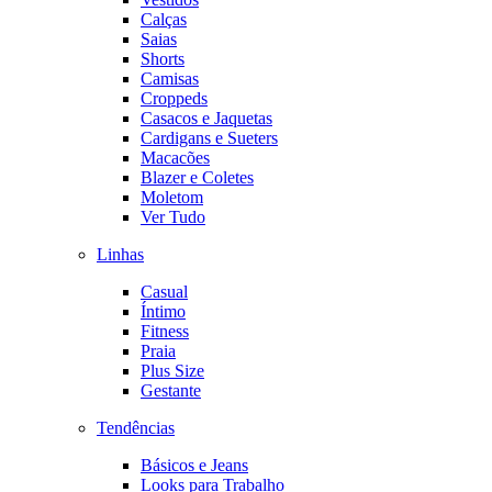
Calças
Saias
Shorts
Camisas
Croppeds
Casacos e Jaquetas
Cardigans e Sueters
Macacões
Blazer e Coletes
Moletom
Ver Tudo
Linhas
Casual
Íntimo
Fitness
Praia
Plus Size
Gestante
Tendências
Básicos e Jeans
Looks para Trabalho