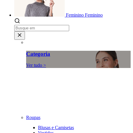
Feminino
Feminino
Categoria
Ver tudo >
Roupas
Blusas e Camisetas
Vestidos