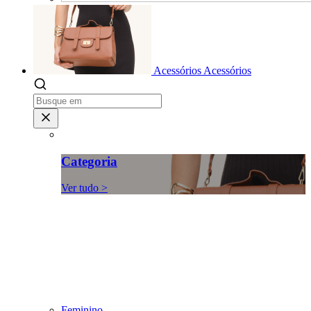
Acessórios
Acessórios
Categoria
Ver tudo >
Feminino