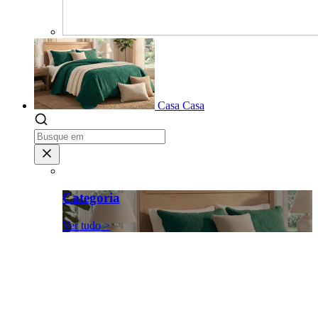
Casa
Casa
Categoria
Ver tudo >