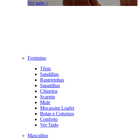
Ver tudo >
Feminino
Tênis
Sandálias
Rasteirinhas
Sapatilhas
Chinelos
Scarpin
Mule
Mocassim Loafer
Botas e Coturnos
Conforto
Ver Tudo
Masculino