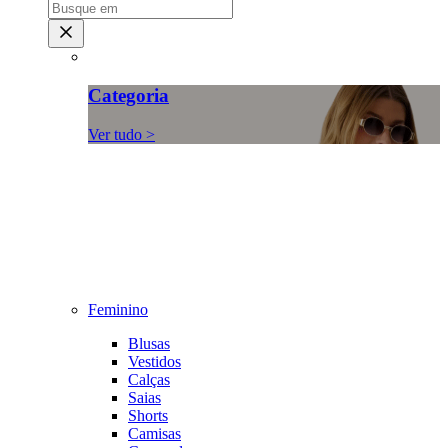
Categoria
Ver tudo >
Feminino
Blusas
Vestidos
Calças
Saias
Shorts
Camisas