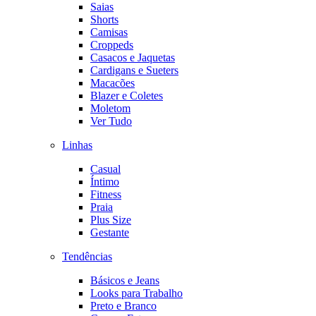
Saias
Shorts
Camisas
Croppeds
Casacos e Jaquetas
Cardigans e Sueters
Macacões
Blazer e Coletes
Moletom
Ver Tudo
Linhas
Casual
Íntimo
Fitness
Praia
Plus Size
Gestante
Tendências
Básicos e Jeans
Looks para Trabalho
Preto e Branco