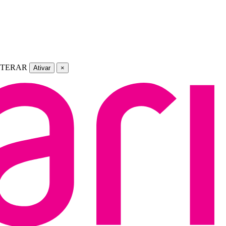
LTERAR
Ativar
×