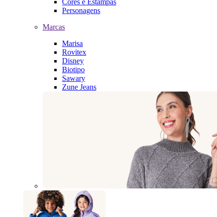
Cores e Estampas
Personagens
Marcas
Marisa
Rovitex
Disney
Biotipo
Sawary
Zune Jeans