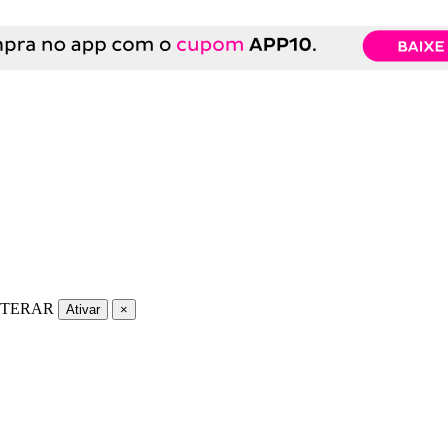
LTERAR
Ativar
×