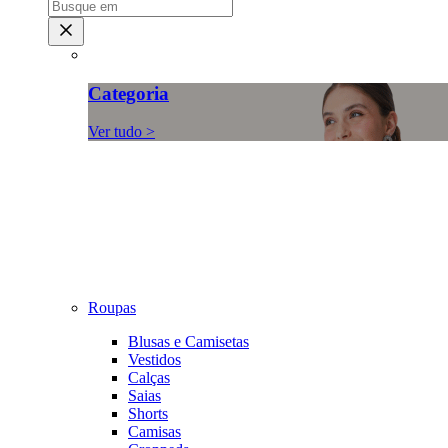
Categoria
Ver tudo >
Roupas
Blusas e Camisetas
Vestidos
Calças
Saias
Shorts
Camisas