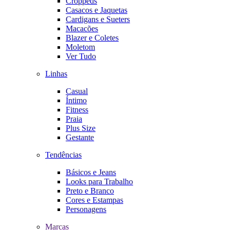
Croppeds
Casacos e Jaquetas
Cardigans e Sueters
Macacões
Blazer e Coletes
Moletom
Ver Tudo
Linhas
Casual
Íntimo
Fitness
Praia
Plus Size
Gestante
Tendências
Básicos e Jeans
Looks para Trabalho
Preto e Branco
Cores e Estampas
Personagens
Marcas