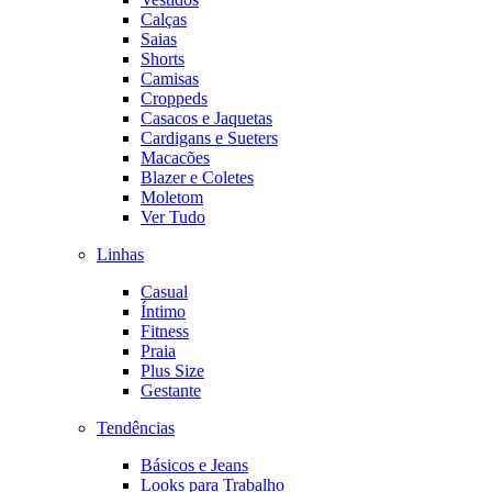
Calças
Saias
Shorts
Camisas
Croppeds
Casacos e Jaquetas
Cardigans e Sueters
Macacões
Blazer e Coletes
Moletom
Ver Tudo
Linhas
Casual
Íntimo
Fitness
Praia
Plus Size
Gestante
Tendências
Básicos e Jeans
Looks para Trabalho