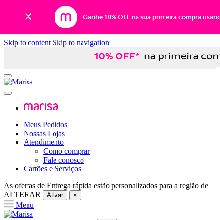
Ganhe 10% OFF na sua primeira compra usan
Skip to content
Skip to navigation
Meus Pedidos
Nossas Lojas
Atendimento
Como comprar
Fale conosco
Cartões e Serviços
As ofertas de
Entrega rápida
estão personalizados para a região de
ALTERAR
Ativar
×
Menu