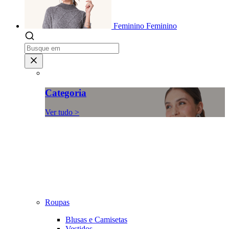
Feminino
Feminino
Categoria
Ver tudo >
Roupas
Blusas e Camisetas
Vestidos