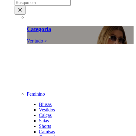
Categoria
Ver tudo >
Feminino
Blusas
Vestidos
Calças
Saias
Shorts
Camisas