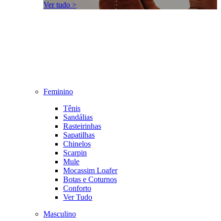
Ver tudo >
Feminino
Tênis
Sandálias
Rasteirinhas
Sapatilhas
Chinelos
Scarpin
Mule
Mocassim Loafer
Botas e Coturnos
Conforto
Ver Tudo
Masculino