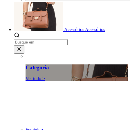
Acessórios
Acessórios
Categoria
Ver tudo >
Feminino