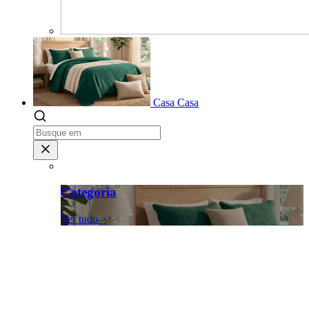
Casa
Casa
Categoria
Ver tudo >