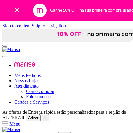
Ganhe 10% OFF na sua primeira compra usan
Skip to content
Skip to navigation
Meus Pedidos
Nossas Lojas
Atendimento
Como comprar
Fale conosco
Cartões e Serviços
As ofertas de
Entrega rápida
estão personalizados para a região de
ALTERAR
Ativar
×
Menu