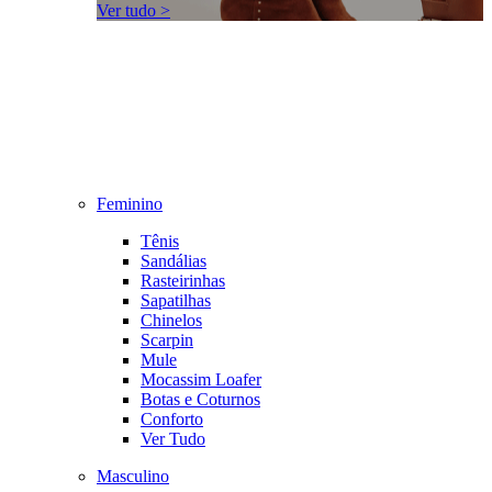
Ver tudo >
Feminino
Tênis
Sandálias
Rasteirinhas
Sapatilhas
Chinelos
Scarpin
Mule
Mocassim Loafer
Botas e Coturnos
Conforto
Ver Tudo
Masculino