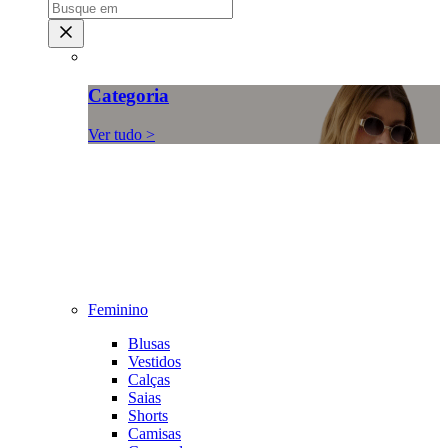
Categoria
Ver tudo >
Feminino
Blusas
Vestidos
Calças
Saias
Shorts
Camisas