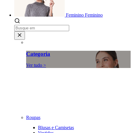
Feminino
Feminino
Categoria
Ver tudo >
Roupas
Blusas e Camisetas
Vestidos