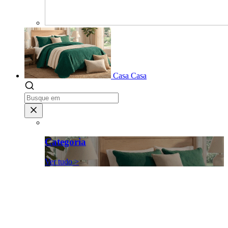
Casa
Casa
Categoria
Ver tudo >