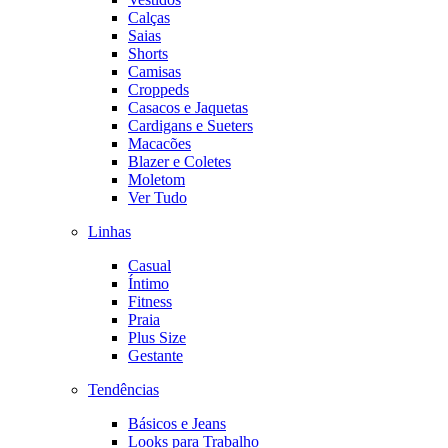
Calças
Saias
Shorts
Camisas
Croppeds
Casacos e Jaquetas
Cardigans e Sueters
Macacões
Blazer e Coletes
Moletom
Ver Tudo
Linhas
Casual
Íntimo
Fitness
Praia
Plus Size
Gestante
Tendências
Básicos e Jeans
Looks para Trabalho