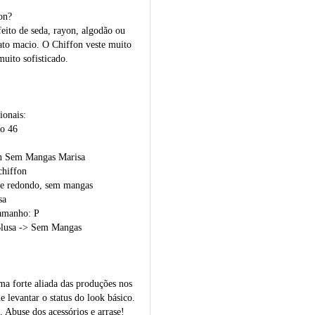
on?
eito de seda, rayon, algodão ou
 tato macio. O Chiffon veste muito
uito sofisticado.
ionais:
o 46
n Sem Mangas Marisa
chiffon
ote redondo, sem mangas
sa
tamanho: P
Blusa -> Sem Mangas
ma forte aliada das produções nos
 levantar o status do look básico.
 Abuse dos acessórios e arrase!