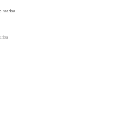
o marisa
O
risa