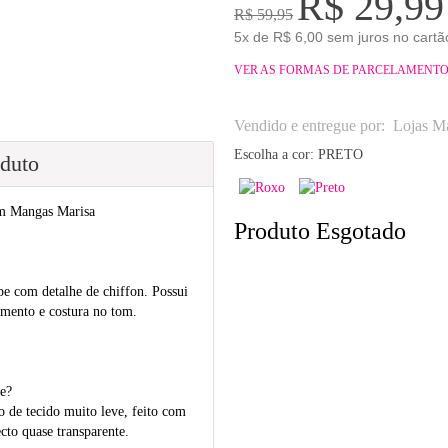
R$ 29,99
R$ 59,95
5x de R$ 6,00 sem juros no cartã
VER AS FORMAS DE PARCELAMENT
Vendido e entregue por:
Lojas Ma
Escolha a cor:
PRETO
oduto
m Mangas Marisa
Produto Esgotado
pe com detalhe de chiffon. Possui
mento e costura no tom.
e?
o de tecido muito leve, feito com
cto quase transparente.