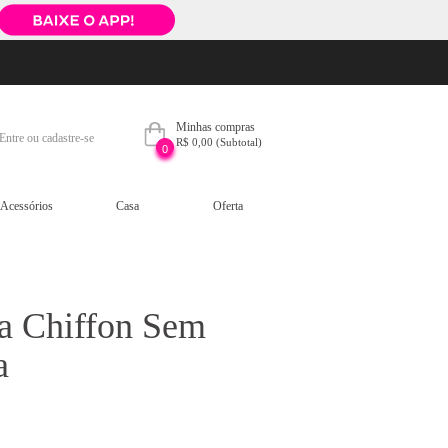
Minhas compras
Entre ou cadastre-se
R$ 0,00
(Subtotal)
0
Acessórios
Casa
Oferta
a Chiffon Sem
a