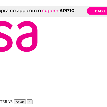
LTERAR
Ativar
×