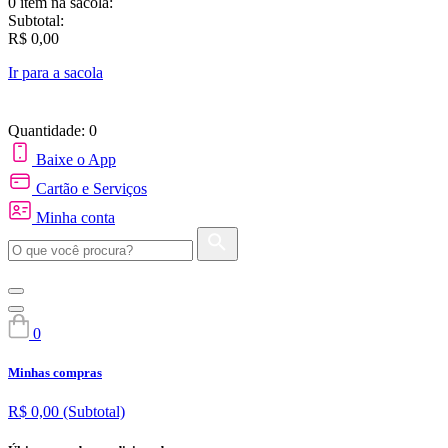
0 item
na sacola:
Subtotal:
R$ 0,00
Ir para a sacola
Quantidade: 0
Baixe o App
Cartão e Serviços
Minha conta
0
Minhas compras
R$ 0,00
(Subtotal)