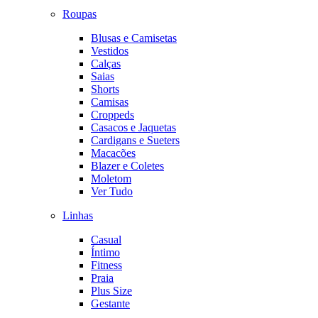
Roupas
Blusas e Camisetas
Vestidos
Calças
Saias
Shorts
Camisas
Croppeds
Casacos e Jaquetas
Cardigans e Sueters
Macacões
Blazer e Coletes
Moletom
Ver Tudo
Linhas
Casual
Íntimo
Fitness
Praia
Plus Size
Gestante