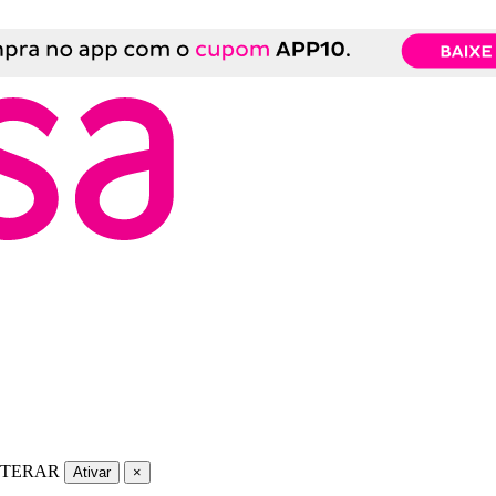
LTERAR
Ativar
×