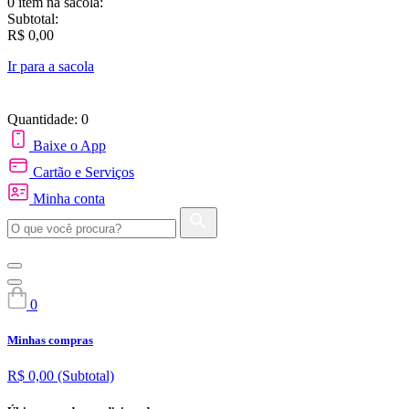
0 item
na sacola:
Subtotal:
R$ 0,00
Ir para a sacola
Quantidade: 0
Baixe o App
Cartão e Serviços
Minha conta
0
Minhas compras
R$ 0,00
(Subtotal)