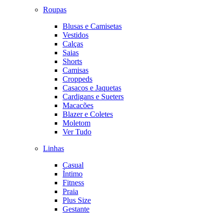
Roupas
Blusas e Camisetas
Vestidos
Calças
Saias
Shorts
Camisas
Croppeds
Casacos e Jaquetas
Cardigans e Sueters
Macacões
Blazer e Coletes
Moletom
Ver Tudo
Linhas
Casual
Íntimo
Fitness
Praia
Plus Size
Gestante