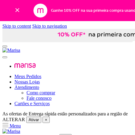
Ganhe 10% OFF na sua primeira compra usan
Skip to content
Skip to navigation
Meus Pedidos
Nossas Lojas
Atendimento
Como comprar
Fale conosco
Cartões e Serviços
As ofertas de
Entrega rápida
estão personalizados para a região de
ALTERAR
Ativar
×
Menu