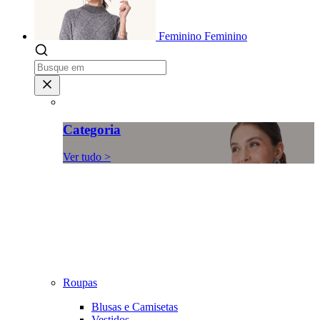
Feminino
Feminino
Categoria
Ver tudo >
Roupas
Blusas e Camisetas
Vestidos