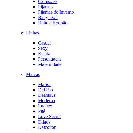
Camisolas
Pijamas
Pijamas de Inverno
Baby Doll
Robe e Roupão
Linhas
Casual
Sexy
Renda
Personagens
Maternidade
Marcas
Marisa
Del Rio
DeMillus
Moderna
Lucitex
Plié
Love Secret
Dilady
Delcotton