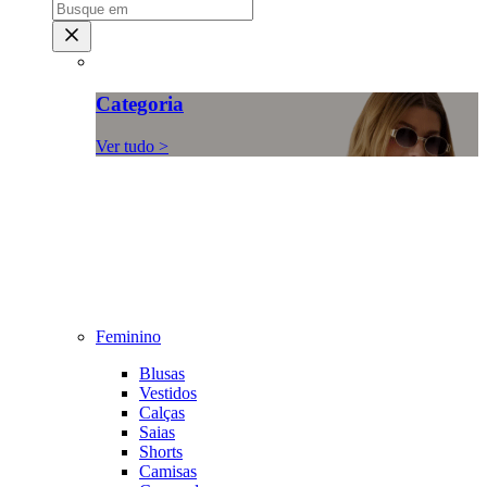
Categoria
Ver tudo >
Feminino
Blusas
Vestidos
Calças
Saias
Shorts
Camisas