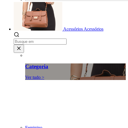
Acessórios
Acessórios
Categoria
Ver tudo >
Feminino