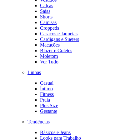
Calças
Saias
Shorts
Camisas
Croppeds
Casacos e Jaquetas
Cardigans e Sueters
Macacões
Blazer e Coletes
Moletom
Ver Tudo
Linhas
Casual
Íntimo
Fitness
Praia
Plus Size
Gestante
Tendências
Básicos e Jeans
Looks para Trabalho