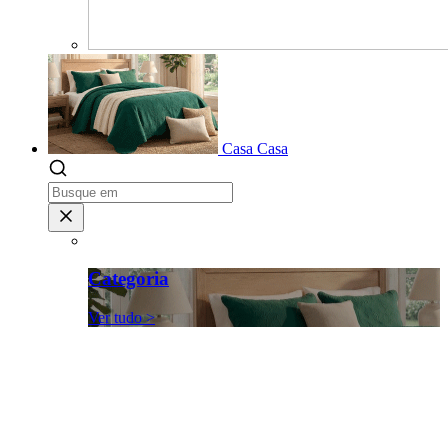
Casa
Casa
Categoria
Ver tudo >