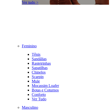
Ver tudo >
Feminino
Tênis
Sandálias
Rasteirinhas
Sapatilhas
Chinelos
Scarpin
Mule
Mocassim Loafer
Botas e Coturnos
Conforto
Ver Tudo
Masculino