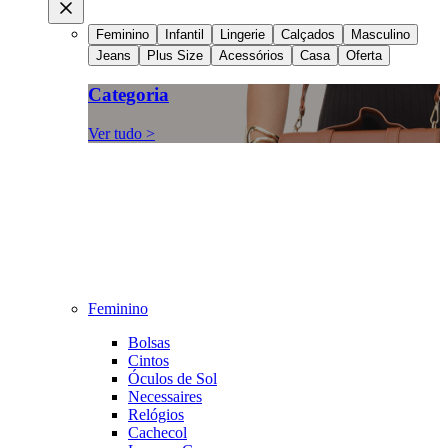
Feminino
Infantil
Lingerie
Calçados
Masculino
Jeans
Plus Size
Acessórios
Casa
Oferta
Categoria
Ver tudo >
Feminino
Bolsas
Cintos
Óculos de Sol
Necessaires
Relógios
Cachecol