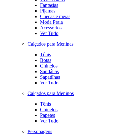
Fantasias
Pijamas
Cuecas e meias
Moda Praia
Acessórios
Ver Tudo
Calçados para Meninas
Tênis
Botas
Chinelos
Sandálias
Sapatilhas
Ver Tudo
Calçados para Meninos
Tênis
Chinelos
Papetes
Ver Tudo
Personagens