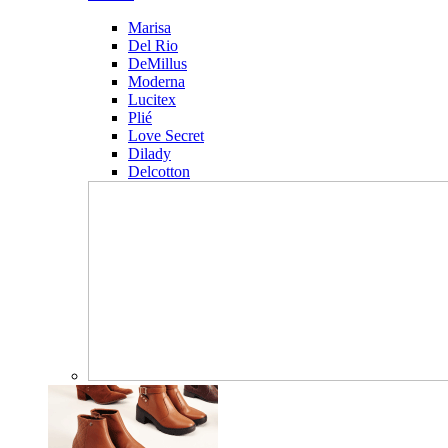
Marisa
Del Rio
DeMillus
Moderna
Lucitex
Plié
Love Secret
Dilady
Delcotton