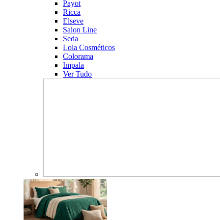
Payot
Ricca
Elseve
Salon Line
Seda
Lola Cosméticos
Colorama
Impala
Ver Tudo