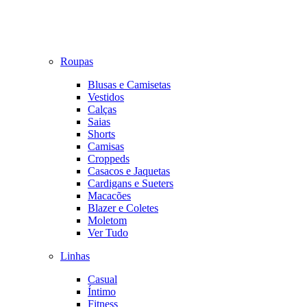
Roupas
Blusas e Camisetas
Vestidos
Calças
Saias
Shorts
Camisas
Croppeds
Casacos e Jaquetas
Cardigans e Sueters
Macacões
Blazer e Coletes
Moletom
Ver Tudo
Linhas
Casual
Íntimo
Fitness