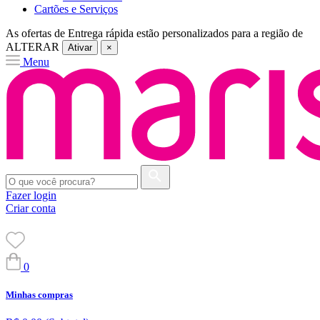
Cartões e Serviços
As ofertas de
Entrega rápida
estão personalizados para a região de
ALTERAR
Ativar
×
Menu
Fazer login
Criar conta
0
Minhas compras