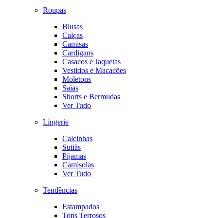
Roupas
Blusas
Calças
Camisas
Cardigans
Casacos e Jaquetas
Vestidos e Macacões
Moletons
Saias
Shorts e Bermudas
Ver Tudo
Lingerie
Calcinhas
Sutiãs
Pijamas
Camisolas
Ver Tudo
Tendências
Estampados
Tons Terrosos