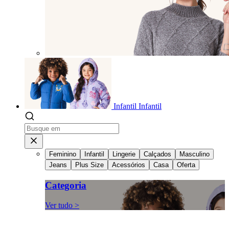
Infantil
Infantil
Feminino
Infantil
Lingerie
Calçados
Masculino
Jeans
Plus Size
Acessórios
Casa
Oferta
Categoria
Ver tudo >