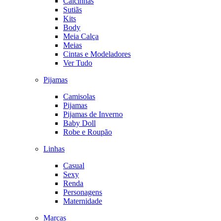
Calcinhas
Sutiãs
Kits
Body
Meia Calça
Meias
Cintas e Modeladores
Ver Tudo
Pijamas
Camisolas
Pijamas
Pijamas de Inverno
Baby Doll
Robe e Roupão
Linhas
Casual
Sexy
Renda
Personagens
Maternidade
Marcas