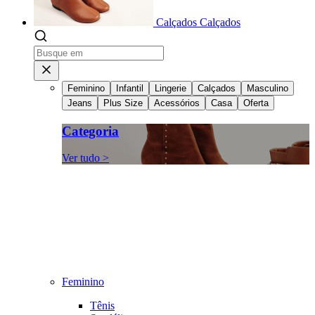
Calçados
Calçados
Feminino
Infantil
Lingerie
Calçados
Masculino
Jeans
Plus Size
Acessórios
Casa
Oferta
Categoria
Ver tudo >
Feminino
Tênis