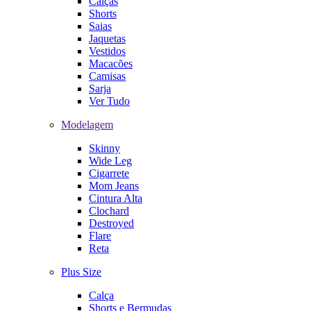
Calças
Shorts
Saias
Jaquetas
Vestidos
Macacões
Camisas
Sarja
Ver Tudo
Modelagem
Skinny
Wide Leg
Cigarrete
Mom Jeans
Cintura Alta
Clochard
Destroyed
Flare
Reta
Plus Size
Calça
Shorts e Bermudas