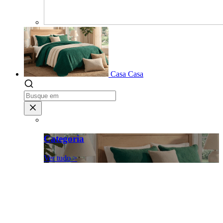
Casa
Casa
Categoria
Ver tudo >