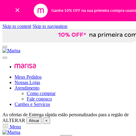
Ganhe 10% OFF na sua primeira compra usan
Skip to content
Skip to navigation
Meus Pedidos
Nossas Lojas
Atendimento
Como comprar
Fale conosco
Cartões e Serviços
As ofertas de
Entrega rápida
estão personalizados para a região de
ALTERAR
Ativar
×
Menu