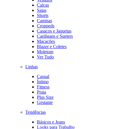
Calças
Saias
Shorts
Camisas
Croppeds
Casacos e Jaquetas
Cardigans e Sueters
Macacões
Blazer e Coletes
Moletom
Ver Tudo
Linhas
Casual
Íntimo
Fitness
Praia
Plus Size
Gestante
Tendências
Básicos e Jeans
Looks para Trabalho