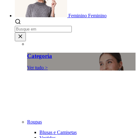
Feminino
Feminino
Categoria
Ver tudo >
Roupas
Blusas e Camisetas
Vestidos