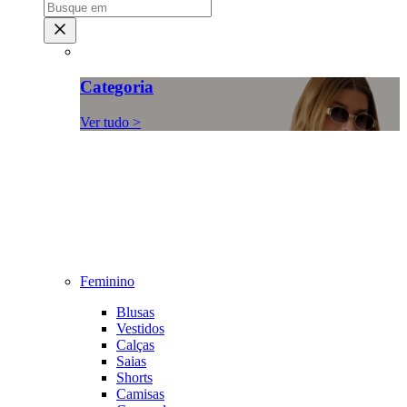
Categoria
Ver tudo >
Feminino
Blusas
Vestidos
Calças
Saias
Shorts
Camisas