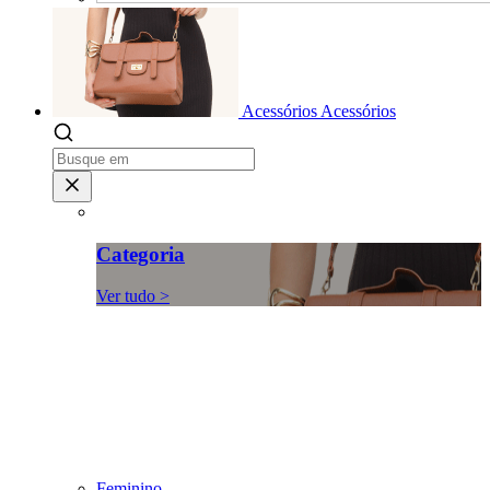
Acessórios
Acessórios
Categoria
Ver tudo >
Feminino