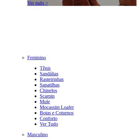
Ver tudo >
Feminino
Tênis
Sandálias
Rasteirinhas
Sapatilhas
Chinelos
Scarpin
Mule
Mocassim Loafer
Botas e Coturnos
Conforto
Ver Tudo
Masculino