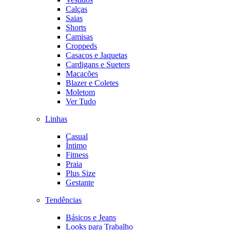
Calças
Saias
Shorts
Camisas
Croppeds
Casacos e Jaquetas
Cardigans e Sueters
Macacões
Blazer e Coletes
Moletom
Ver Tudo
Linhas
Casual
Íntimo
Fitness
Praia
Plus Size
Gestante
Tendências
Básicos e Jeans
Looks para Trabalho