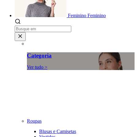
Feminino
Feminino
Categoria
Ver tudo >
Roupas
Blusas e Camisetas
Vestidos