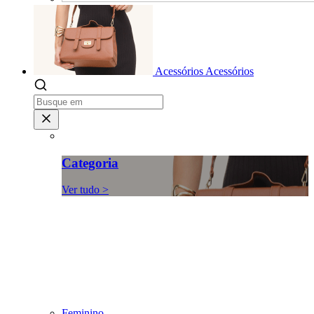
Acessórios
Acessórios
Categoria
Ver tudo >
Feminino