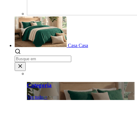
Casa
Casa
Categoria
Ver tudo >