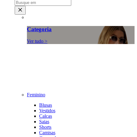
Categoria
Ver tudo >
Feminino
Blusas
Vestidos
Calças
Saias
Shorts
Camisas