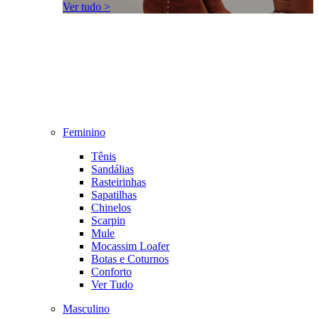
Ver tudo >
Feminino
Tênis
Sandálias
Rasteirinhas
Sapatilhas
Chinelos
Scarpin
Mule
Mocassim Loafer
Botas e Coturnos
Conforto
Ver Tudo
Masculino