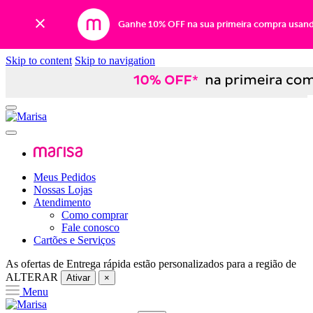
Ganhe 10% OFF na sua primeira compra usan
Skip to content
Skip to navigation
Meus Pedidos
Nossas Lojas
Atendimento
Como comprar
Fale conosco
Cartões e Serviços
As ofertas de
Entrega rápida
estão personalizados para a região de
ALTERAR
Ativar
×
Menu