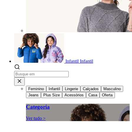
Infantil
Infantil
Feminino
Infantil
Lingerie
Calçados
Masculino
Jeans
Plus Size
Acessórios
Casa
Oferta
Categoria
Ver tudo >