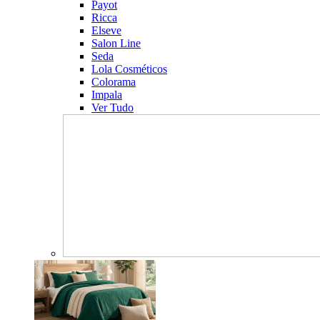
Payot
Ricca
Elseve
Salon Line
Seda
Lola Cosméticos
Colorama
Impala
Ver Tudo