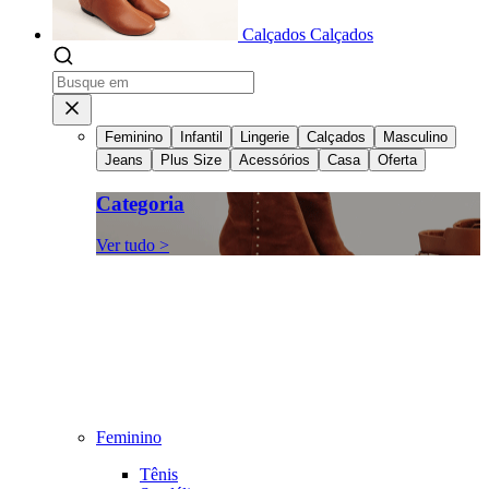
Calçados
Calçados
Feminino
Infantil
Lingerie
Calçados
Masculino
Jeans
Plus Size
Acessórios
Casa
Oferta
Categoria
Ver tudo >
Feminino
Tênis