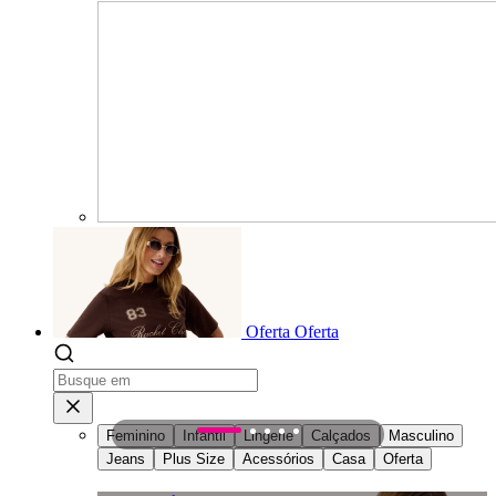
Oferta
Oferta
Feminino
Infantil
Lingerie
Calçados
Masculino
1
2
3
4
5
Jeans
Plus Size
Acessórios
Casa
Oferta