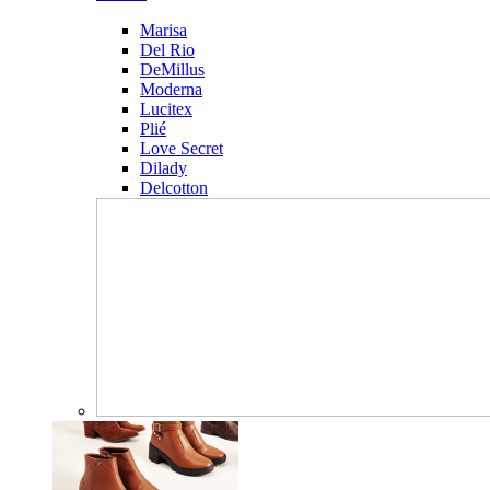
Marisa
Del Rio
DeMillus
Moderna
Lucitex
Plié
Love Secret
Dilady
Delcotton