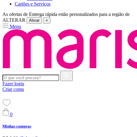
Cartões e Serviços
As ofertas de
Entrega rápida
estão personalizados para a região de
ALTERAR
Ativar
×
Menu
Fazer login
Criar conta
0
Minhas compras