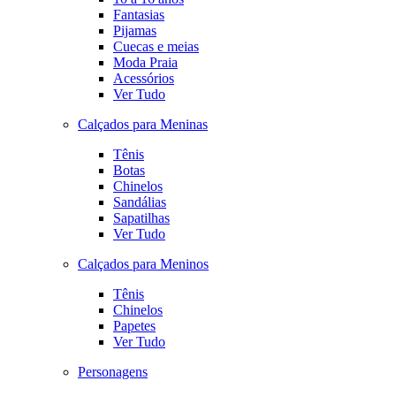
Fantasias
Pijamas
Cuecas e meias
Moda Praia
Acessórios
Ver Tudo
Calçados para Meninas
Tênis
Botas
Chinelos
Sandálias
Sapatilhas
Ver Tudo
Calçados para Meninos
Tênis
Chinelos
Papetes
Ver Tudo
Personagens