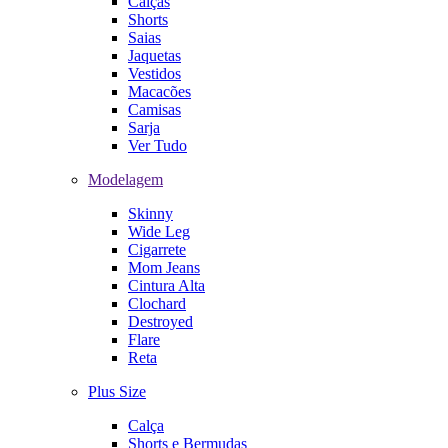
Calças
Shorts
Saias
Jaquetas
Vestidos
Macacões
Camisas
Sarja
Ver Tudo
Modelagem
Skinny
Wide Leg
Cigarrete
Mom Jeans
Cintura Alta
Clochard
Destroyed
Flare
Reta
Plus Size
Calça
Shorts e Bermudas