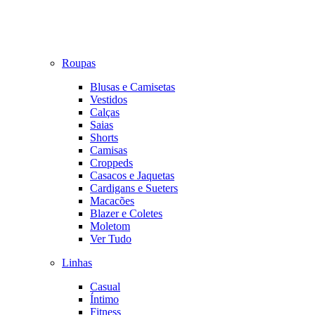
Roupas
Blusas e Camisetas
Vestidos
Calças
Saias
Shorts
Camisas
Croppeds
Casacos e Jaquetas
Cardigans e Sueters
Macacões
Blazer e Coletes
Moletom
Ver Tudo
Linhas
Casual
Íntimo
Fitness