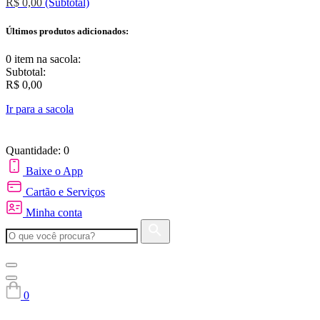
R$ 0,00
(Subtotal)
Últimos produtos adicionados:
0 item
na sacola:
Subtotal:
R$ 0,00
Ir para a sacola
Quantidade: 0
Baixe o App
Cartão e Serviços
Minha conta
0