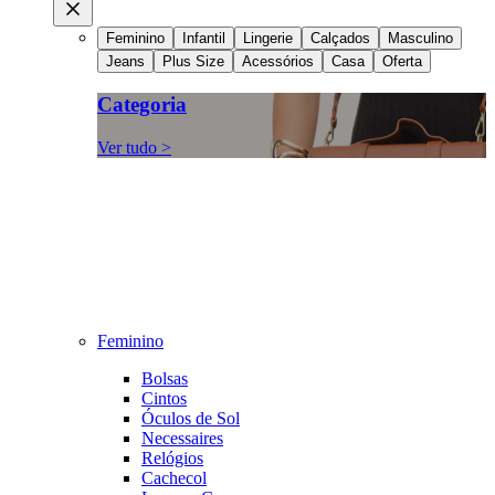
Feminino
Infantil
Lingerie
Calçados
Masculino
Jeans
Plus Size
Acessórios
Casa
Oferta
Categoria
Ver tudo >
Feminino
Bolsas
Cintos
Óculos de Sol
Necessaires
Relógios
Cachecol