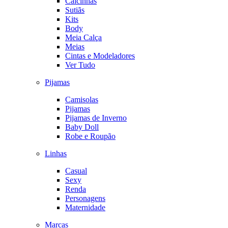
Calcinhas
Sutiãs
Kits
Body
Meia Calça
Meias
Cintas e Modeladores
Ver Tudo
Pijamas
Camisolas
Pijamas
Pijamas de Inverno
Baby Doll
Robe e Roupão
Linhas
Casual
Sexy
Renda
Personagens
Maternidade
Marcas