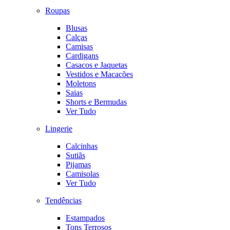
Roupas
Blusas
Calças
Camisas
Cardigans
Casacos e Jaquetas
Vestidos e Macacões
Moletons
Saias
Shorts e Bermudas
Ver Tudo
Lingerie
Calcinhas
Sutiãs
Pijamas
Camisolas
Ver Tudo
Tendências
Estampados
Tons Terrosos