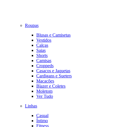
Roupas
Blusas e Camisetas
Vestidos
Calças
Saias
Shorts
Camisas
Croppeds
Casacos e Jaquetas
Cardigans e Sueters
Macacões
Blazer e Coletes
Moletom
Ver Tudo
Linhas
Casual
Íntimo
Fitness