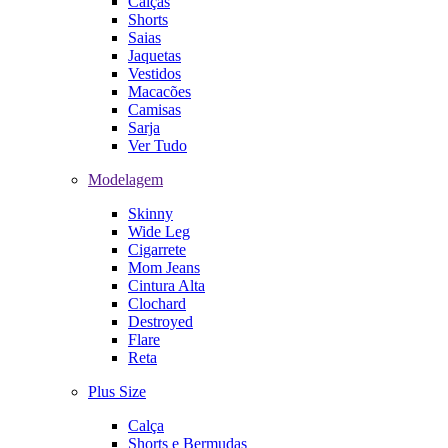
Calças
Shorts
Saias
Jaquetas
Vestidos
Macacões
Camisas
Sarja
Ver Tudo
Modelagem
Skinny
Wide Leg
Cigarrete
Mom Jeans
Cintura Alta
Clochard
Destroyed
Flare
Reta
Plus Size
Calça
Shorts e Bermudas