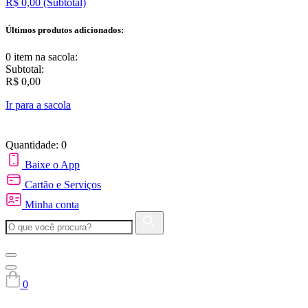
R$ 0,00
(Subtotal)
Últimos produtos adicionados:
0 item
na sacola:
Subtotal:
R$ 0,00
Ir para a sacola
Quantidade: 0
Baixe o App
Cartão e Serviços
Minha conta
0