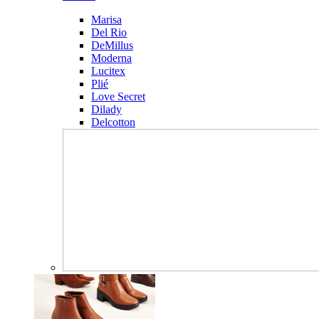
Marisa
Del Rio
DeMillus
Moderna
Lucitex
Plié
Love Secret
Dilady
Delcotton