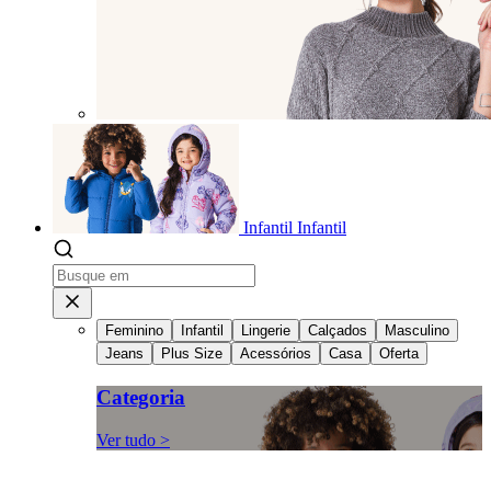
Infantil
Infantil
Feminino
Infantil
Lingerie
Calçados
Masculino
Jeans
Plus Size
Acessórios
Casa
Oferta
Categoria
Ver tudo >