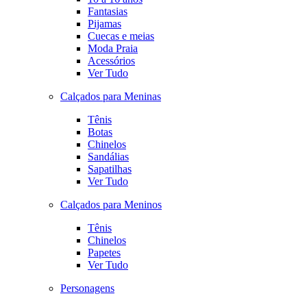
Fantasias
Pijamas
Cuecas e meias
Moda Praia
Acessórios
Ver Tudo
Calçados para Meninas
Tênis
Botas
Chinelos
Sandálias
Sapatilhas
Ver Tudo
Calçados para Meninos
Tênis
Chinelos
Papetes
Ver Tudo
Personagens