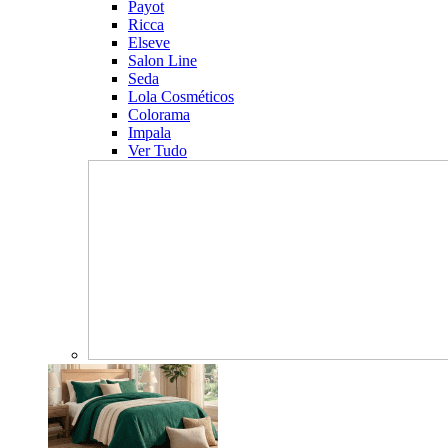
Payot
Ricca
Elseve
Salon Line
Seda
Lola Cosméticos
Colorama
Impala
Ver Tudo