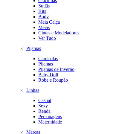
Calcinhas
Sutiãs
Kits
Body
Meia Calça
Meias
Cintas e Modeladores
Ver Tudo
Pijamas
Camisolas
Pijamas
Pijamas de Inverno
Baby Doll
Robe e Roupão
Linhas
Casual
Sexy
Renda
Personagens
Maternidade
Marcas