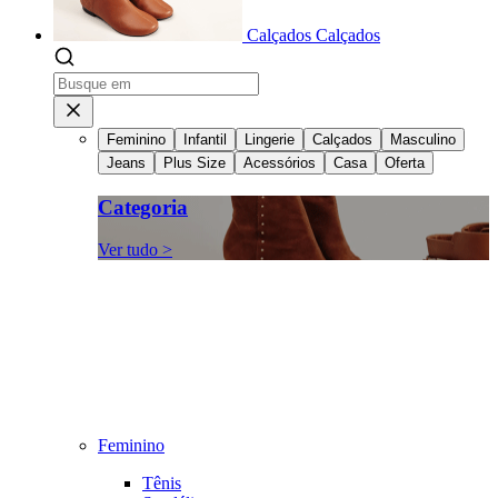
Calçados
Calçados
Feminino
Infantil
Lingerie
Calçados
Masculino
Jeans
Plus Size
Acessórios
Casa
Oferta
Categoria
Ver tudo >
Feminino
Tênis