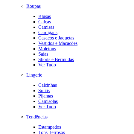
Roupas
Blusas
Calças
Camisas
Cardigans
Casacos e Jaquetas
Vestidos e Macacões
Moletons
Saias
Shorts e Bermudas
Ver Tudo
Lingerie
Calcinhas
Sutiãs
Pijamas
Camisolas
Ver Tudo
Tendências
Estampados
Tons Terrosos