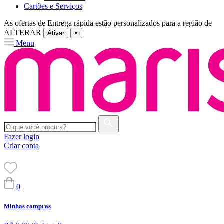
Cartões e Serviços
As ofertas de
Entrega rápida
estão personalizados para a região de
ALTERAR
Ativar
×
Menu
Fazer login
Criar conta
0
Minhas compras