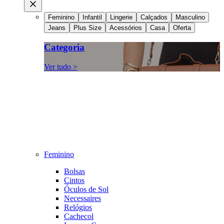
Feminino
Infantil
Lingerie
Calçados
Masculino
Jeans
Plus Size
Acessórios
Casa
Oferta
Categoria
Ver tudo >
Feminino
Bolsas
Cintos
Óculos de Sol
Necessaires
Relógios
Cachecol