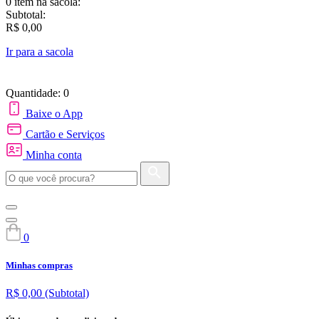
0 item
na sacola:
Subtotal:
R$ 0,00
Ir para a sacola
Quantidade: 0
Baixe o App
Cartão e Serviços
Minha conta
0
Minhas compras
R$ 0,00
(Subtotal)