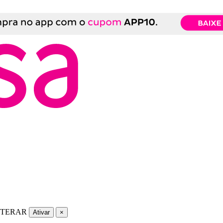
LTERAR
Ativar
×