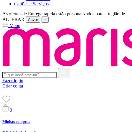
Cartões e Serviços
As ofertas de
Entrega rápida
estão personalizados para a região de
ALTERAR
Ativar
×
Menu
Fazer login
Criar conta
0
Minhas compras