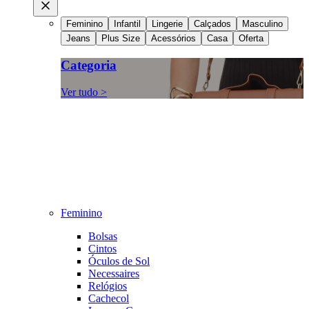
Feminino
Infantil
Lingerie
Calçados
Masculino
Jeans
Plus Size
Acessórios
Casa
Oferta
Categoria
Ver tudo >
Feminino
Bolsas
Cintos
Óculos de Sol
Necessaires
Relógios
Cachecol