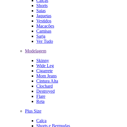
Calças
Shorts
Saias
Jaquetas
Vestidos
Macacões
Camisas
Sarja
Ver Tudo
Modelagem
Skinny
Wide Leg
Cigarrete
Mom Jeans
Cintura Alta
Clochard
Destroyed
Flare
Reta
Plus Size
Calça
Shorts e Bermudas