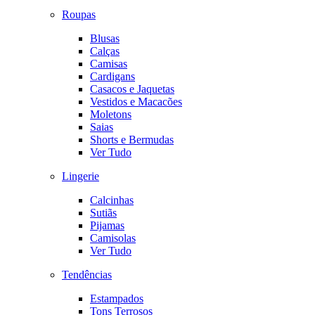
Roupas
Blusas
Calças
Camisas
Cardigans
Casacos e Jaquetas
Vestidos e Macacões
Moletons
Saias
Shorts e Bermudas
Ver Tudo
Lingerie
Calcinhas
Sutiãs
Pijamas
Camisolas
Ver Tudo
Tendências
Estampados
Tons Terrosos