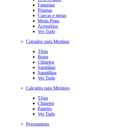
Fantasias
Pijamas
Cuecas e meias
Moda Praia
Acessórios
Ver Tudo
Calçados para Meninas
Tênis
Botas
Chinelos
Sandálias
Sapatilhas
Ver Tudo
Calçados para Meninos
Tênis
Chinelos
Papetes
Ver Tudo
Personagens