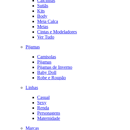
Calcinhas
Sutiãs
Kits
Body
Meia Calça
Meias
Cintas e Modeladores
Ver Tudo
Pijamas
Camisolas
Pijamas
Pijamas de Inverno
Baby Doll
Robe e Roupão
Linhas
Casual
Sexy
Renda
Personagens
Maternidade
Marcas