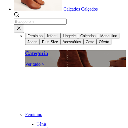
Calçados
Calçados
Feminino
Infantil
Lingerie
Calçados
Masculino
Jeans
Plus Size
Acessórios
Casa
Oferta
Categoria
Ver tudo >
Feminino
Tênis