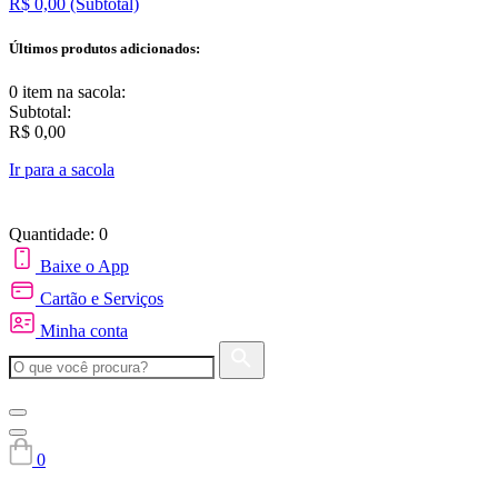
R$ 0,00
(Subtotal)
Últimos produtos adicionados:
0 item
na sacola:
Subtotal:
R$ 0,00
Ir para a sacola
Quantidade: 0
Baixe o App
Cartão e Serviços
Minha conta
0