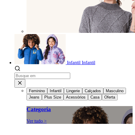
Infantil
Infantil
Feminino
Infantil
Lingerie
Calçados
Masculino
Jeans
Plus Size
Acessórios
Casa
Oferta
Categoria
Ver tudo >