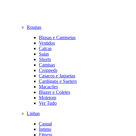
Roupas
Blusas e Camisetas
Vestidos
Calças
Saias
Shorts
Camisas
Croppeds
Casacos e Jaquetas
Cardigans e Sueters
Macacões
Blazer e Coletes
Moletom
Ver Tudo
Linhas
Casual
Íntimo
Fitness