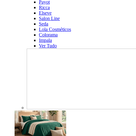
Payot
Ricca
Elseve
Salon Line
Seda
Lola Cosméticos
Colorama
Impala
Ver Tudo