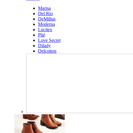
Marisa
Del Rio
DeMillus
Moderna
Lucitex
Plié
Love Secret
Dilady
Delcotton