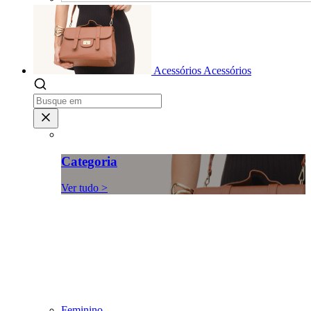
Acessórios
Acessórios
Categoria
Ver tudo >
Feminino