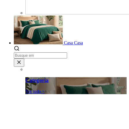
Casa
Casa
Categoria
Ver tudo >