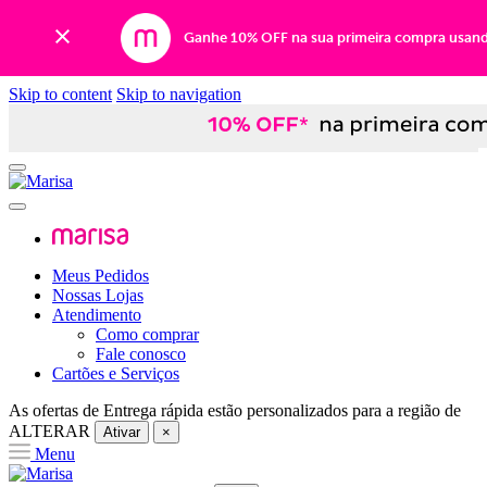
Ganhe 10% OFF na sua primeira compra usan
Skip to content
Skip to navigation
Meus Pedidos
Nossas Lojas
Atendimento
Como comprar
Fale conosco
Cartões e Serviços
As ofertas de
Entrega rápida
estão personalizados para a região de
ALTERAR
Ativar
×
Menu