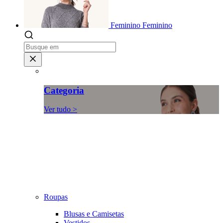
Feminino
Feminino
Categoria
Ver tudo >
Roupas
Blusas e Camisetas
Vestidos