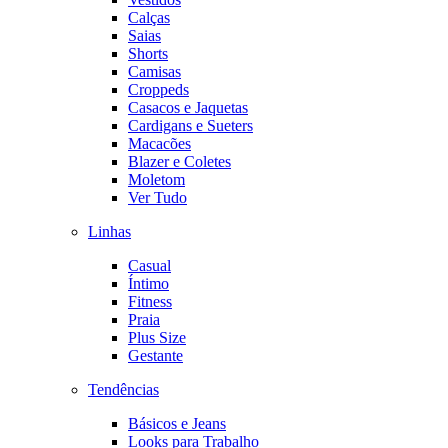
Calças
Saias
Shorts
Camisas
Croppeds
Casacos e Jaquetas
Cardigans e Sueters
Macacões
Blazer e Coletes
Moletom
Ver Tudo
Linhas
Casual
Íntimo
Fitness
Praia
Plus Size
Gestante
Tendências
Básicos e Jeans
Looks para Trabalho