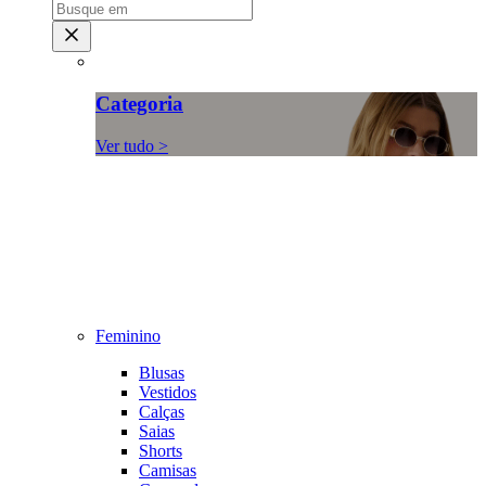
Categoria
Ver tudo >
Feminino
Blusas
Vestidos
Calças
Saias
Shorts
Camisas