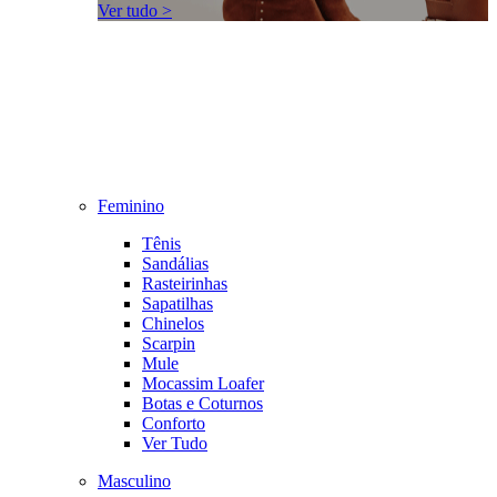
Ver tudo >
Feminino
Tênis
Sandálias
Rasteirinhas
Sapatilhas
Chinelos
Scarpin
Mule
Mocassim Loafer
Botas e Coturnos
Conforto
Ver Tudo
Masculino