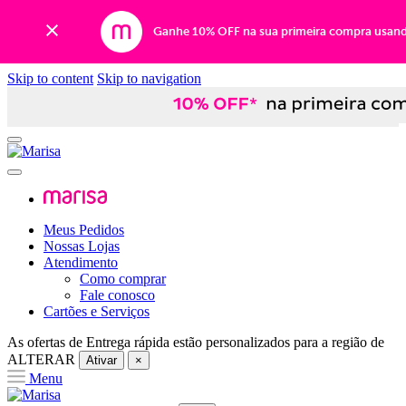
Ganhe 10% OFF na sua primeira compra usan
Skip to content
Skip to navigation
Meus Pedidos
Nossas Lojas
Atendimento
Como comprar
Fale conosco
Cartões e Serviços
As ofertas de
Entrega rápida
estão personalizados para a região de
ALTERAR
Ativar
×
Menu