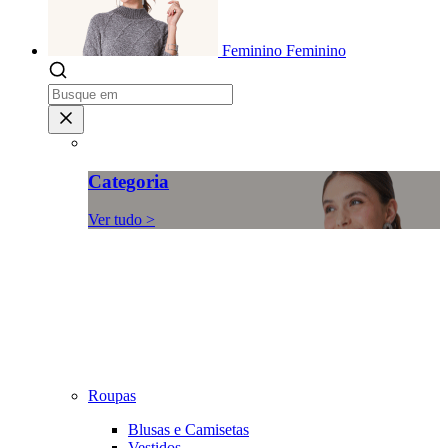
Feminino
Feminino
Categoria
Ver tudo >
Roupas
Blusas e Camisetas
Vestidos