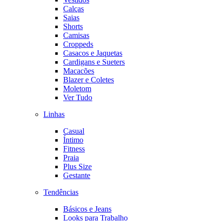
Calças
Saias
Shorts
Camisas
Croppeds
Casacos e Jaquetas
Cardigans e Sueters
Macacões
Blazer e Coletes
Moletom
Ver Tudo
Linhas
Casual
Íntimo
Fitness
Praia
Plus Size
Gestante
Tendências
Básicos e Jeans
Looks para Trabalho