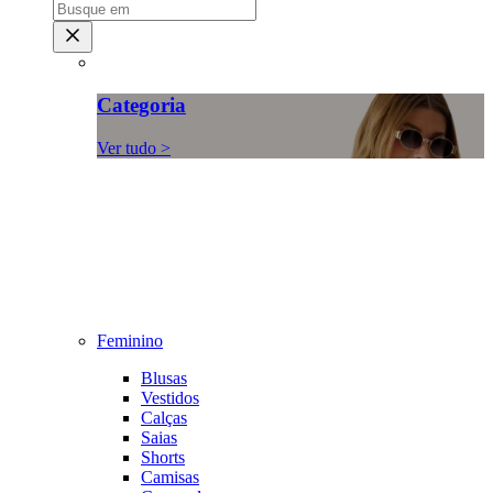
Categoria
Ver tudo >
Feminino
Blusas
Vestidos
Calças
Saias
Shorts
Camisas