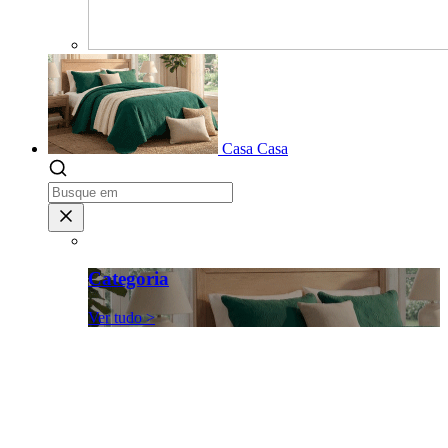
Casa
Casa
Categoria
Ver tudo >