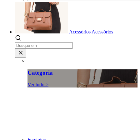
Acessórios
Acessórios
Categoria
Ver tudo >
Feminino