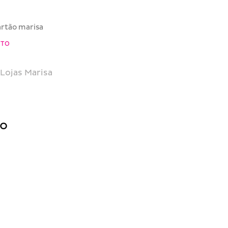
artão marisa
NTO
Lojas Marisa
do