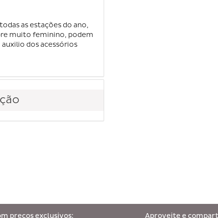
todas as estações do ano,
pre muito feminino, podem
auxilio dos acessórios
ção
om preços exclusivos:
Aproveite e comparti