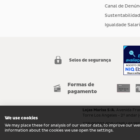
Canal de Denún
Sustentabilida
Igualdade Salari
Selos de segurança
Formas de
pagamento
Lojas Marisa S/A.
Avenida Fran
Torre Los Angeles - 2º andar 
We use cookies
CEP 05001-100 | CNPJ 61.18
We may place these for analysis of our visitor data, to improve our w
information about the cookies we use open the settings.