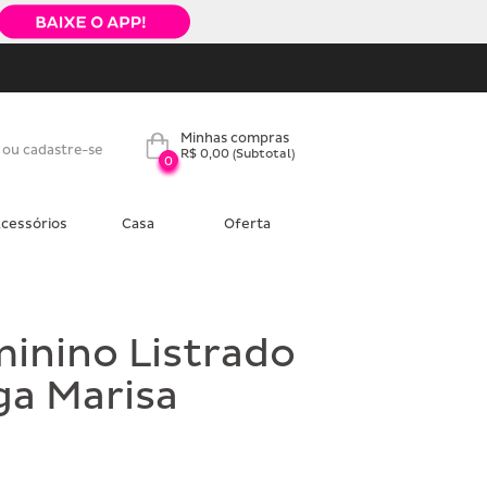
Minhas compras
 ou cadastre-se
R$ 0,00
(Subtotal)
0
cessórios
Casa
Oferta
inino Listrado
a Marisa