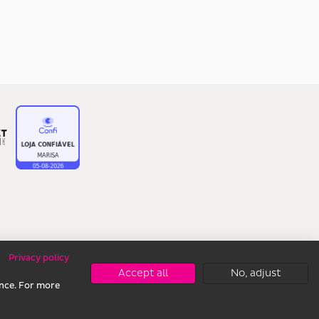
Privacy policy
Accept all
No, adjust
ence. For more