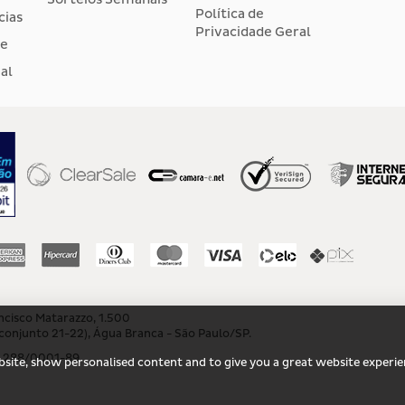
Política de
cias
Privacidade Geral
de
al
cisco Matarazzo, 1.500
(conjunto 21-22), Água Branca - São Paulo/SP.
9.288/0001-89
ebsite, show personalised content and to give you a great website experi