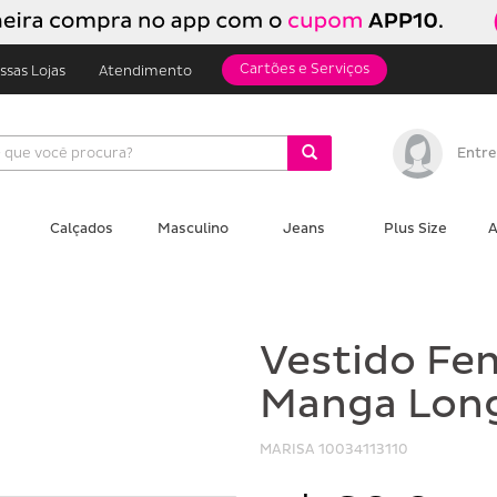
Cartões e Serviços
ssas Lojas
Atendimento
Entre
Calçados
Masculino
Jeans
Plus Size
A
Vestido Fem
Manga Long
MARISA
10034113110