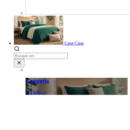
Casa
Casa
Categoria
Ver tudo >