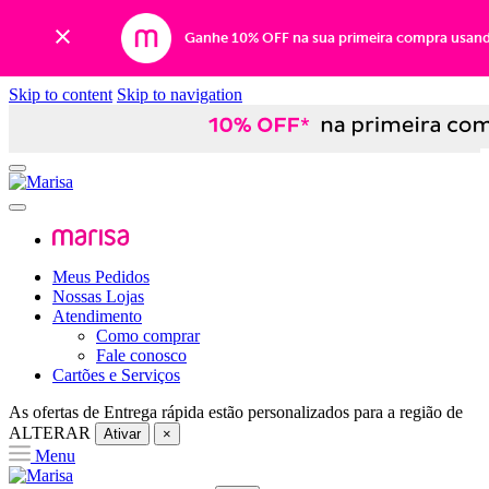
Ganhe 10% OFF na sua primeira compra usan
Skip to content
Skip to navigation
Meus Pedidos
Nossas Lojas
Atendimento
Como comprar
Fale conosco
Cartões e Serviços
As ofertas de
Entrega rápida
estão personalizados para a região de
ALTERAR
Ativar
×
Menu