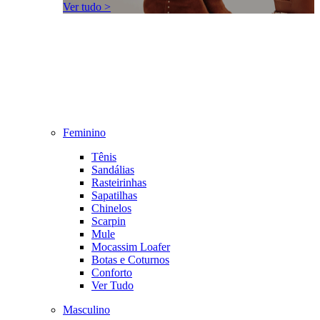
Ver tudo >
Feminino
Tênis
Sandálias
Rasteirinhas
Sapatilhas
Chinelos
Scarpin
Mule
Mocassim Loafer
Botas e Coturnos
Conforto
Ver Tudo
Masculino