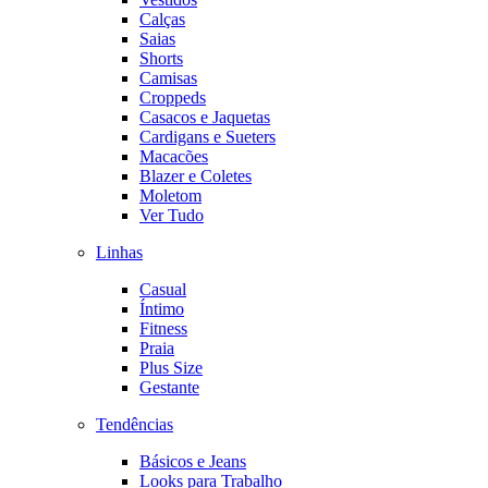
Calças
Saias
Shorts
Camisas
Croppeds
Casacos e Jaquetas
Cardigans e Sueters
Macacões
Blazer e Coletes
Moletom
Ver Tudo
Linhas
Casual
Íntimo
Fitness
Praia
Plus Size
Gestante
Tendências
Básicos e Jeans
Looks para Trabalho