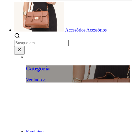
Acessórios
Acessórios
Categoria
Ver tudo >
Feminino