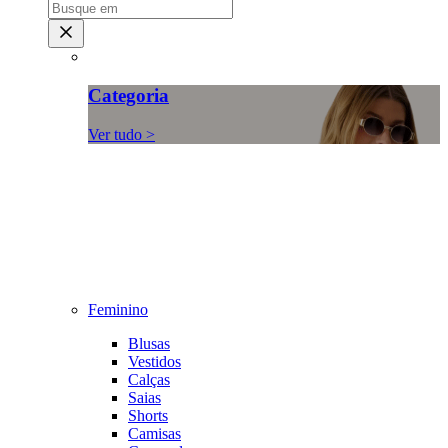
Categoria
Ver tudo >
Feminino
Blusas
Vestidos
Calças
Saias
Shorts
Camisas