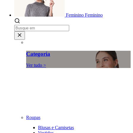
Feminino
Feminino
Categoria
Ver tudo >
Roupas
Blusas e Camisetas
Vestidos