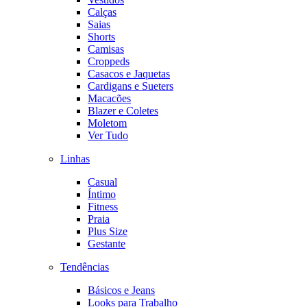
Calças
Saias
Shorts
Camisas
Croppeds
Casacos e Jaquetas
Cardigans e Sueters
Macacões
Blazer e Coletes
Moletom
Ver Tudo
Linhas
Casual
Íntimo
Fitness
Praia
Plus Size
Gestante
Tendências
Básicos e Jeans
Looks para Trabalho