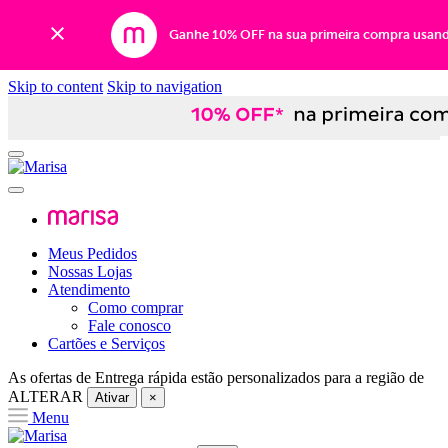
Ganhe 10% OFF na sua primeira compra usan
Skip to content
Skip to navigation
Meus Pedidos
Nossas Lojas
Atendimento
Como comprar
Fale conosco
Cartões e Serviços
As ofertas de
Entrega rápida
estão personalizados para a região de
ALTERAR
Ativar
×
Menu