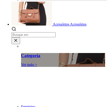
Acessórios
Acessórios
Categoria
Ver tudo >
Feminino