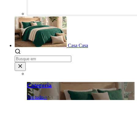
Casa
Casa
Categoria
Ver tudo >