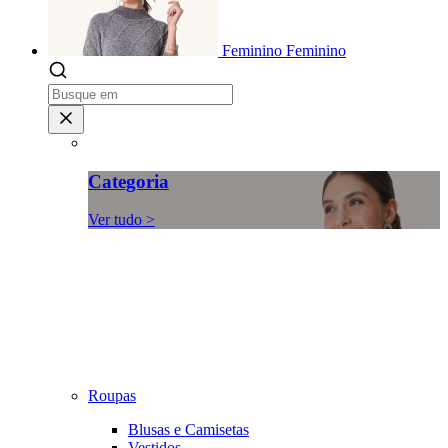
Feminino
Feminino
Categoria
Ver tudo >
Roupas
Blusas e Camisetas
Vestidos