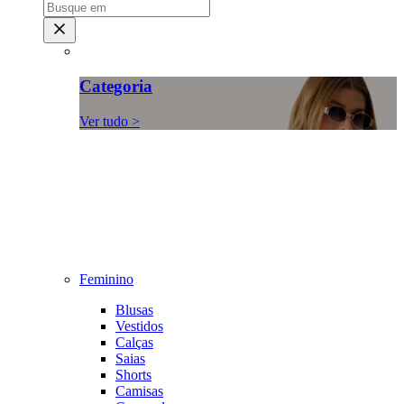
Categoria
Ver tudo >
Feminino
Blusas
Vestidos
Calças
Saias
Shorts
Camisas