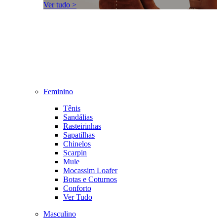
Ver tudo >
Feminino
Tênis
Sandálias
Rasteirinhas
Sapatilhas
Chinelos
Scarpin
Mule
Mocassim Loafer
Botas e Coturnos
Conforto
Ver Tudo
Masculino