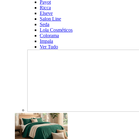
Payot
Ricca
Elseve
Salon Line
Seda
Lola Cosméticos
Colorama
Impala
Ver Tudo