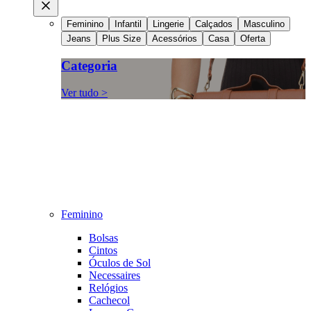
Feminino
Infantil
Lingerie
Calçados
Masculino
Jeans
Plus Size
Acessórios
Casa
Oferta
Categoria
Ver tudo >
Feminino
Bolsas
Cintos
Óculos de Sol
Necessaires
Relógios
Cachecol