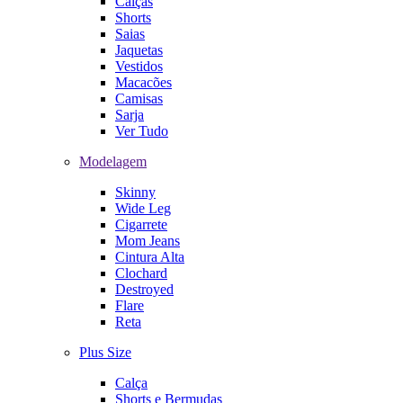
Calças
Shorts
Saias
Jaquetas
Vestidos
Macacões
Camisas
Sarja
Ver Tudo
Modelagem
Skinny
Wide Leg
Cigarrete
Mom Jeans
Cintura Alta
Clochard
Destroyed
Flare
Reta
Plus Size
Calça
Shorts e Bermudas