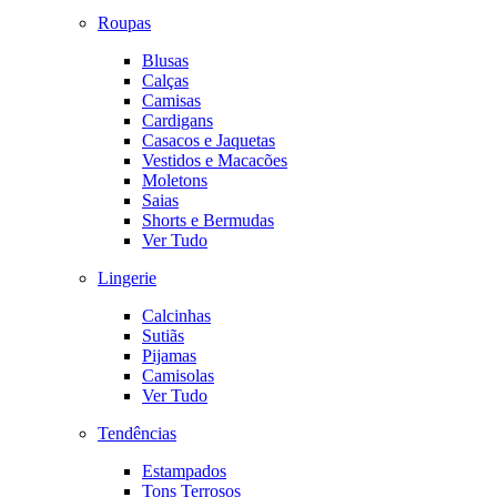
Roupas
Blusas
Calças
Camisas
Cardigans
Casacos e Jaquetas
Vestidos e Macacões
Moletons
Saias
Shorts e Bermudas
Ver Tudo
Lingerie
Calcinhas
Sutiãs
Pijamas
Camisolas
Ver Tudo
Tendências
Estampados
Tons Terrosos