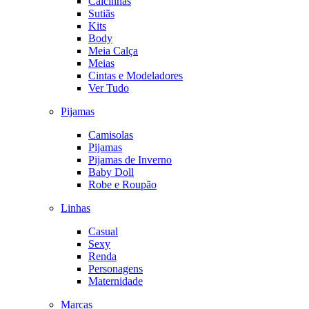
Calcinhas
Sutiãs
Kits
Body
Meia Calça
Meias
Cintas e Modeladores
Ver Tudo
Pijamas
Camisolas
Pijamas
Pijamas de Inverno
Baby Doll
Robe e Roupão
Linhas
Casual
Sexy
Renda
Personagens
Maternidade
Marcas