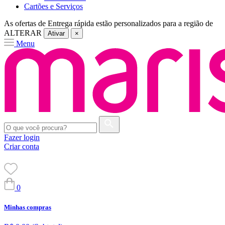
Cartões e Serviços
As ofertas de
Entrega rápida
estão personalizados para a região de
ALTERAR
Ativar
×
Menu
Fazer login
Criar conta
0
Minhas compras