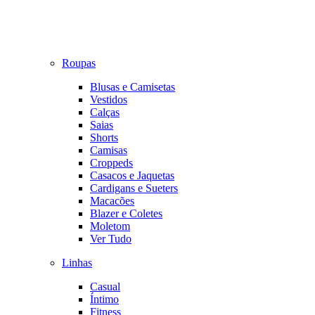
Roupas
Blusas e Camisetas
Vestidos
Calças
Saias
Shorts
Camisas
Croppeds
Casacos e Jaquetas
Cardigans e Sueters
Macacões
Blazer e Coletes
Moletom
Ver Tudo
Linhas
Casual
Íntimo
Fitness