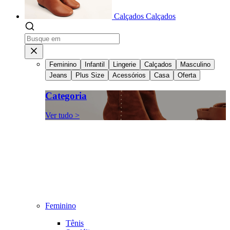
Calçados
Calçados
Feminino
Infantil
Lingerie
Calçados
Masculino
Jeans
Plus Size
Acessórios
Casa
Oferta
Categoria
Ver tudo >
Feminino
Tênis