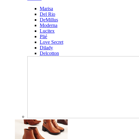
Marisa
Del Rio
DeMillus
Moderna
Lucitex
Plié
Love Secret
Dilady
Delcotton