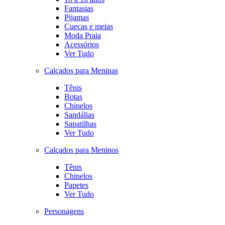
Fantasias
Pijamas
Cuecas e meias
Moda Praia
Acessórios
Ver Tudo
Calçados para Meninas
Tênis
Botas
Chinelos
Sandálias
Sapatilhas
Ver Tudo
Calçados para Meninos
Tênis
Chinelos
Papetes
Ver Tudo
Personagens