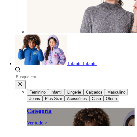
Infantil
Infantil
Feminino
Infantil
Lingerie
Calçados
Masculino
Jeans
Plus Size
Acessórios
Casa
Oferta
Categoria
Ver tudo >