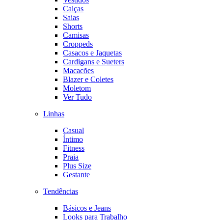
Calças
Saias
Shorts
Camisas
Croppeds
Casacos e Jaquetas
Cardigans e Sueters
Macacões
Blazer e Coletes
Moletom
Ver Tudo
Linhas
Casual
Íntimo
Fitness
Praia
Plus Size
Gestante
Tendências
Básicos e Jeans
Looks para Trabalho