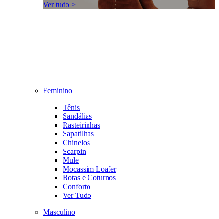
Ver tudo >
Feminino
Tênis
Sandálias
Rasteirinhas
Sapatilhas
Chinelos
Scarpin
Mule
Mocassim Loafer
Botas e Coturnos
Conforto
Ver Tudo
Masculino