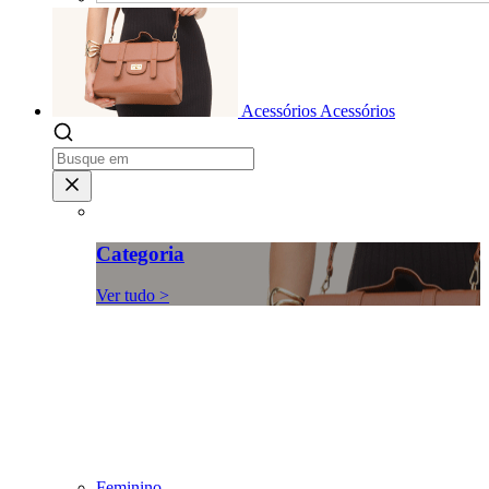
Acessórios
Acessórios
Categoria
Ver tudo >
Feminino