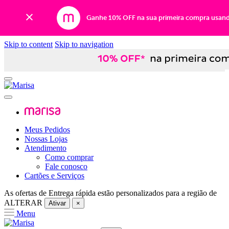
Ganhe 10% OFF na sua primeira compra usan
Skip to content
Skip to navigation
Meus Pedidos
Nossas Lojas
Atendimento
Como comprar
Fale conosco
Cartões e Serviços
As ofertas de
Entrega rápida
estão personalizados para a região de
ALTERAR
Ativar
×
Menu