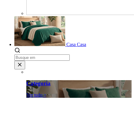
Casa
Casa
Categoria
Ver tudo >