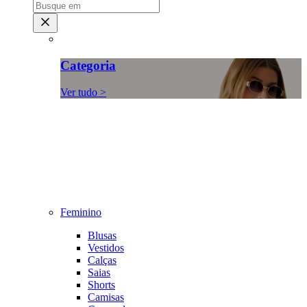
Categoria
Ver tudo >
Feminino
Blusas
Vestidos
Calças
Saias
Shorts
Camisas