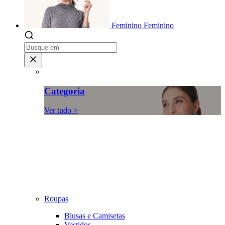
Feminino
Feminino
Categoria
Ver tudo >
Roupas
Blusas e Camisetas
Vestidos