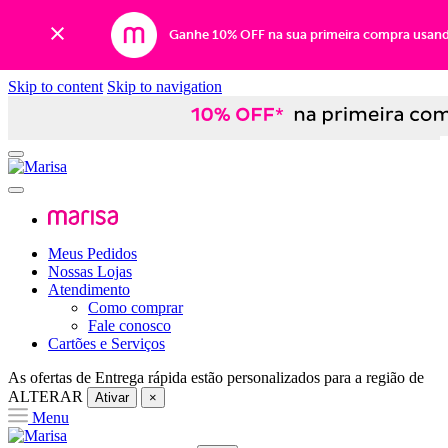
Ganhe 10% OFF na sua primeira compra usan
Skip to content
Skip to navigation
Meus Pedidos
Nossas Lojas
Atendimento
Como comprar
Fale conosco
Cartões e Serviços
As ofertas de
Entrega rápida
estão personalizados para a região de
ALTERAR
Ativar
×
Menu