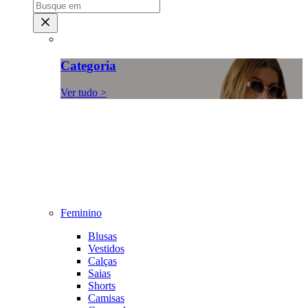
Categoria
Ver tudo >
Feminino
Blusas
Vestidos
Calças
Saias
Shorts
Camisas