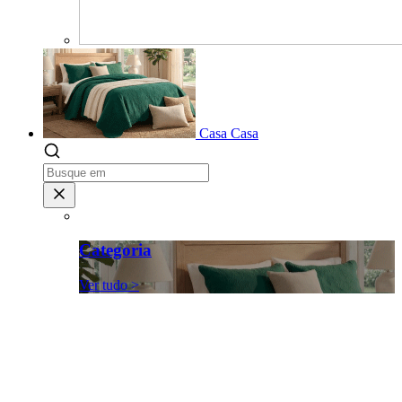
Casa
Casa
Categoria
Ver tudo >