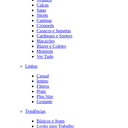
Calças
Saias
Shorts
Camisas
Croppeds
Casacos e Jaquetas
Cardigans e Sueters
Macacões
Blazer e Coletes
Moletom
Ver Tudo
Linhas
Casual
Íntimo
Fitness
Praia
Plus Size
Gestante
Tendências
Básicos e Jeans
Looks para Trabalho