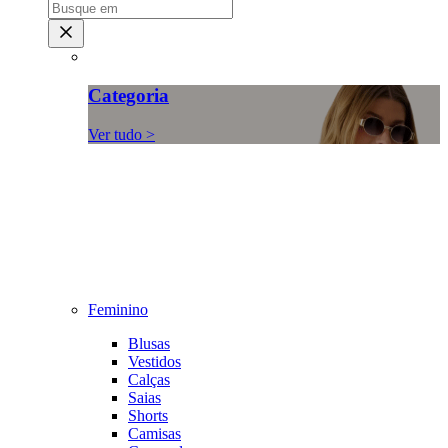
Categoria
Ver tudo >
Feminino
Blusas
Vestidos
Calças
Saias
Shorts
Camisas