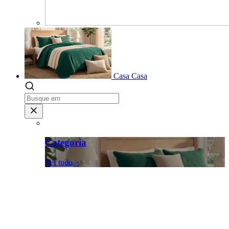
Casa
Casa
Categoria
Ver tudo >