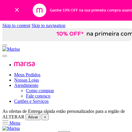
Ganhe 10% OFF na sua primeira compra usan
Skip to content
Skip to navigation
Meus Pedidos
Nossas Lojas
Atendimento
Como comprar
Fale conosco
Cartões e Serviços
As ofertas de
Entrega rápida
estão personalizados para a região de
ALTERAR
Ativar
×
Menu