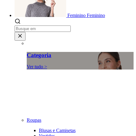
Feminino
Feminino
Categoria
Ver tudo >
Roupas
Blusas e Camisetas
Vestidos