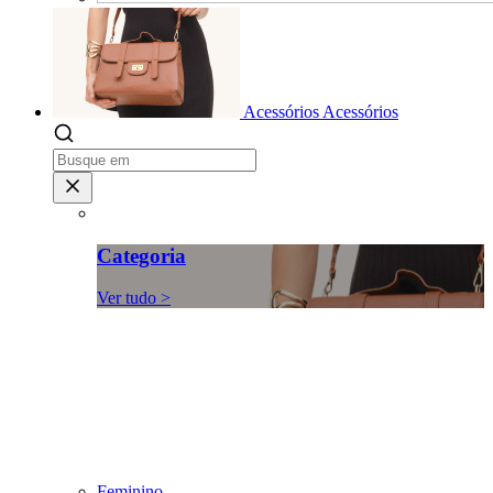
Acessórios
Acessórios
Categoria
Ver tudo >
Feminino