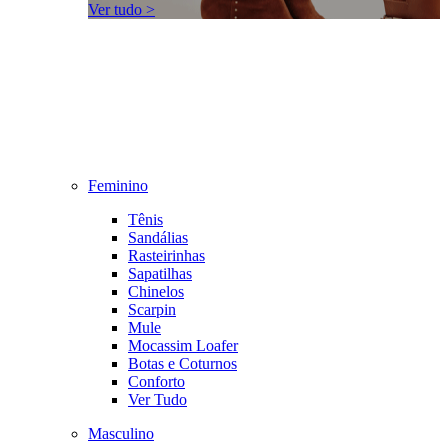
Ver tudo >
Feminino
Tênis
Sandálias
Rasteirinhas
Sapatilhas
Chinelos
Scarpin
Mule
Mocassim Loafer
Botas e Coturnos
Conforto
Ver Tudo
Masculino