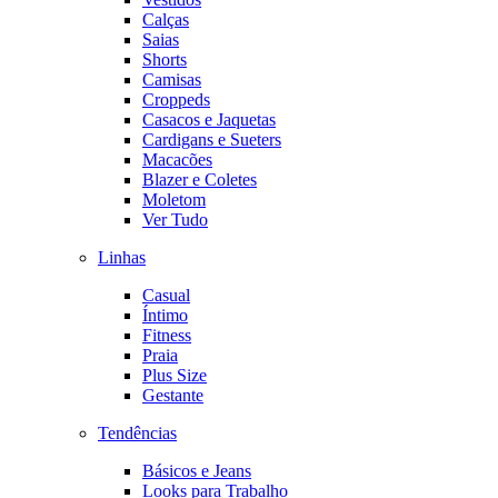
Calças
Saias
Shorts
Camisas
Croppeds
Casacos e Jaquetas
Cardigans e Sueters
Macacões
Blazer e Coletes
Moletom
Ver Tudo
Linhas
Casual
Íntimo
Fitness
Praia
Plus Size
Gestante
Tendências
Básicos e Jeans
Looks para Trabalho