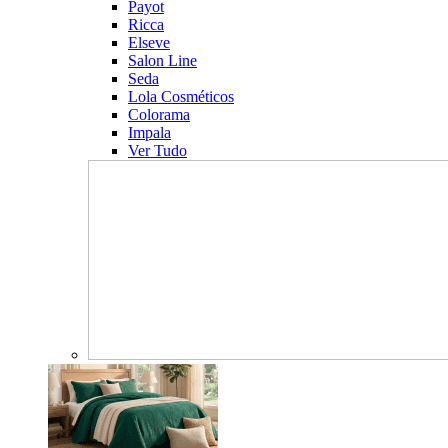
Payot
Ricca
Elseve
Salon Line
Seda
Lola Cosméticos
Colorama
Impala
Ver Tudo