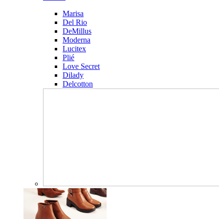
Marisa
Del Rio
DeMillus
Moderna
Lucitex
Plié
Love Secret
Dilady
Delcotton