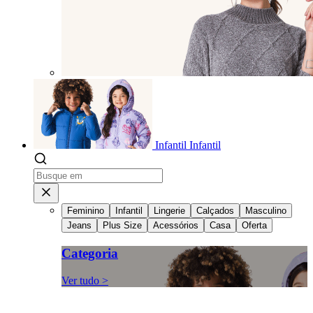
Infantil
Infantil
Feminino
Infantil
Lingerie
Calçados
Masculino
Jeans
Plus Size
Acessórios
Casa
Oferta
Categoria
Ver tudo >