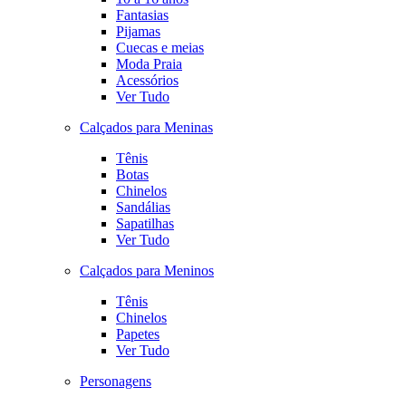
Fantasias
Pijamas
Cuecas e meias
Moda Praia
Acessórios
Ver Tudo
Calçados para Meninas
Tênis
Botas
Chinelos
Sandálias
Sapatilhas
Ver Tudo
Calçados para Meninos
Tênis
Chinelos
Papetes
Ver Tudo
Personagens