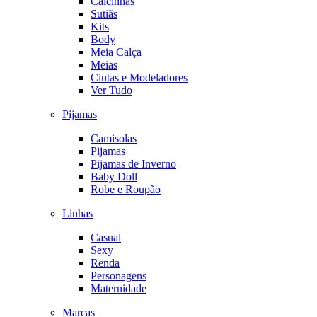
Calcinhas
Sutiãs
Kits
Body
Meia Calça
Meias
Cintas e Modeladores
Ver Tudo
Pijamas
Camisolas
Pijamas
Pijamas de Inverno
Baby Doll
Robe e Roupão
Linhas
Casual
Sexy
Renda
Personagens
Maternidade
Marcas