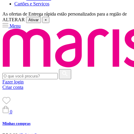
Cartões e Serviços
As ofertas de
Entrega rápida
estão personalizados para a região de
ALTERAR
Ativar
×
Menu
Fazer login
Criar conta
0
Minhas compras