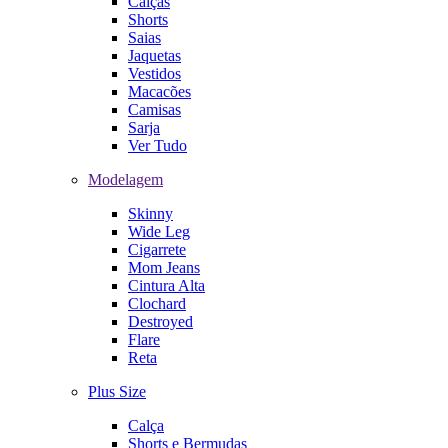
Calças
Shorts
Saias
Jaquetas
Vestidos
Macacões
Camisas
Sarja
Ver Tudo
Modelagem
Skinny
Wide Leg
Cigarrete
Mom Jeans
Cintura Alta
Clochard
Destroyed
Flare
Reta
Plus Size
Calça
Shorts e Bermudas