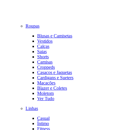
Roupas
Blusas e Camisetas
Vestidos
Calças
Saias
Shorts
Camisas
Croppeds
Casacos e Jaquetas
Cardigans e Sueters
Macacões
Blazer e Coletes
Moletom
Ver Tudo
Linhas
Casual
Íntimo
Fitness