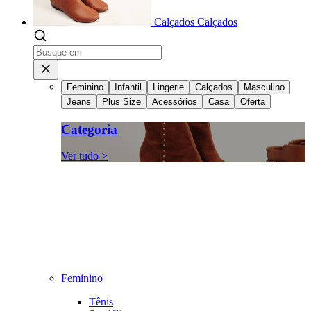
Calçados
Calçados
Feminino
Infantil
Lingerie
Calçados
Masculino
Jeans
Plus Size
Acessórios
Casa
Oferta
Categoria
Ver tudo >
Feminino
Tênis