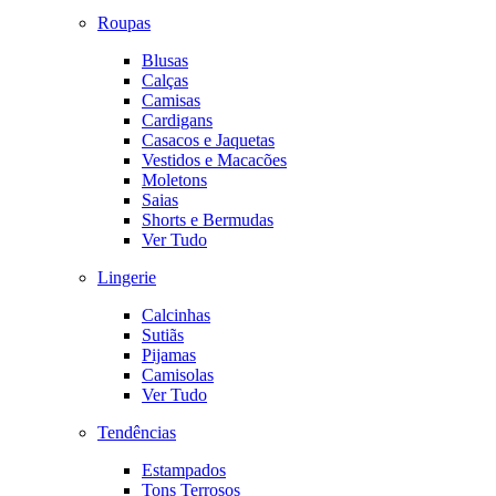
Roupas
Blusas
Calças
Camisas
Cardigans
Casacos e Jaquetas
Vestidos e Macacões
Moletons
Saias
Shorts e Bermudas
Ver Tudo
Lingerie
Calcinhas
Sutiãs
Pijamas
Camisolas
Ver Tudo
Tendências
Estampados
Tons Terrosos