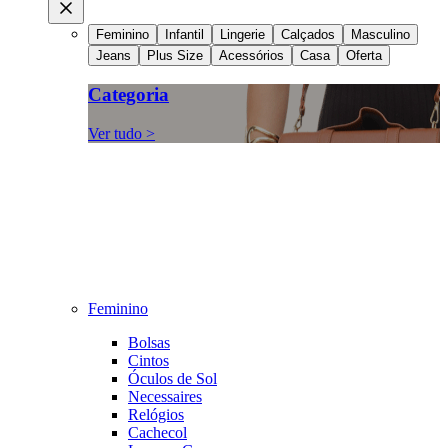
Feminino
Infantil
Lingerie
Calçados
Masculino
Jeans
Plus Size
Acessórios
Casa
Oferta
Categoria
Ver tudo >
Feminino
Bolsas
Cintos
Óculos de Sol
Necessaires
Relógios
Cachecol