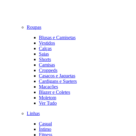
Roupas
Blusas e Camisetas
Vestidos
Calças
Saias
Shorts
Camisas
Croppeds
Casacos e Jaquetas
Cardigans e Sueters
Macacões
Blazer e Coletes
Moletom
Ver Tudo
Linhas
Casual
Íntimo
Fitness