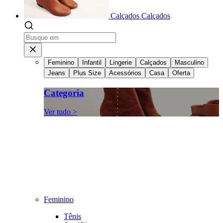
Calçados
Calçados
Feminino
Infantil
Lingerie
Calçados
Masculino
Jeans
Plus Size
Acessórios
Casa
Oferta
Categoria
Ver tudo >
Feminino
Tênis