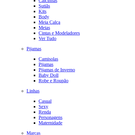
Calcinhas
Sutiãs
Kits
Body
Meia Calça
Meias
Cintas e Modeladores
Ver Tudo
Pijamas
Camisolas
Pijamas
Pijamas de Inverno
Baby Doll
Robe e Roupão
Linhas
Casual
Sexy
Renda
Personagens
Maternidade
Marcas