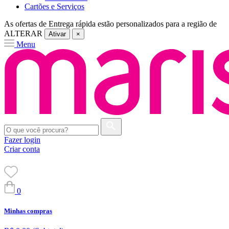
Cartões e Serviços
As ofertas de
Entrega rápida
estão personalizados para a região de
ALTERAR
Ativar
×
Menu
Fazer login
Criar conta
0
Minhas compras