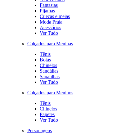
Fantasias
Pijamas
Cuecas e meias
Moda Praia
Acessórios
Ver Tudo
Calçados para Meninas
Tênis
Botas
Chinelos
Sandálias
Sapatilhas
Ver Tudo
Calçados para Meninos
Tênis
Chinelos
Papetes
Ver Tudo
Personagens