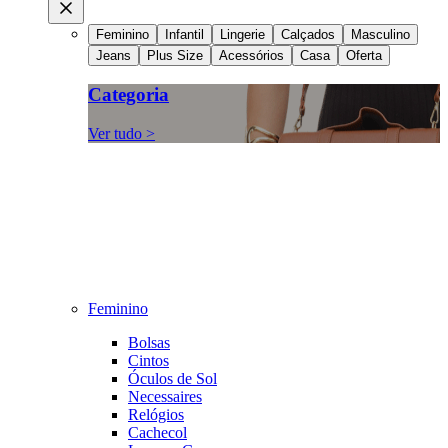
Feminino
Infantil
Lingerie
Calçados
Masculino
Jeans
Plus Size
Acessórios
Casa
Oferta
Categoria
Ver tudo >
Feminino
Bolsas
Cintos
Óculos de Sol
Necessaires
Relógios
Cachecol