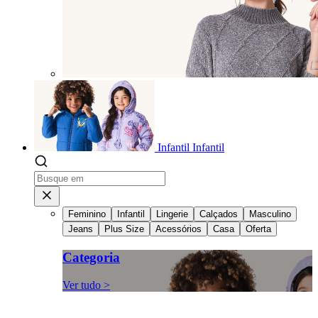
Infantil
Infantil
Feminino
Infantil
Lingerie
Calçados
Masculino
Jeans
Plus Size
Acessórios
Casa
Oferta
Categoria
Ver tudo >