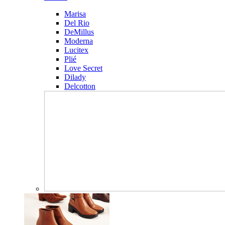
Marisa
Del Rio
DeMillus
Moderna
Lucitex
Plié
Love Secret
Dilady
Delcotton