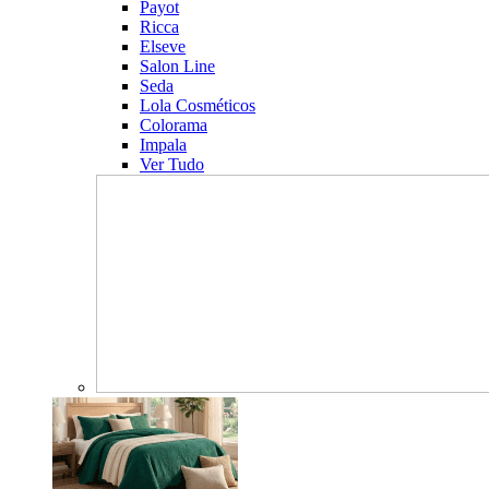
Payot
Ricca
Elseve
Salon Line
Seda
Lola Cosméticos
Colorama
Impala
Ver Tudo