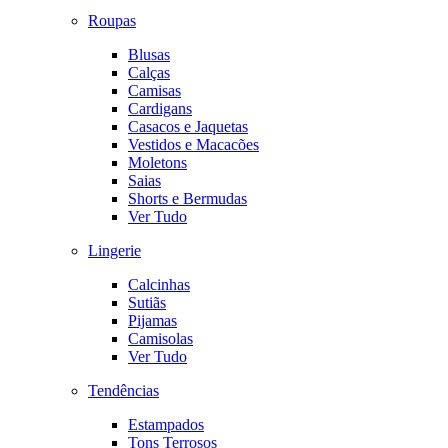
Roupas
Blusas
Calças
Camisas
Cardigans
Casacos e Jaquetas
Vestidos e Macacões
Moletons
Saias
Shorts e Bermudas
Ver Tudo
Lingerie
Calcinhas
Sutiãs
Pijamas
Camisolas
Ver Tudo
Tendências
Estampados
Tons Terrosos