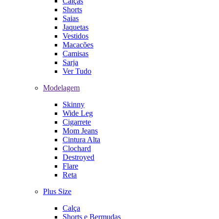
Calças
Shorts
Saias
Jaquetas
Vestidos
Macacões
Camisas
Sarja
Ver Tudo
Modelagem
Skinny
Wide Leg
Cigarrete
Mom Jeans
Cintura Alta
Clochard
Destroyed
Flare
Reta
Plus Size
Calça
Shorts e Bermudas