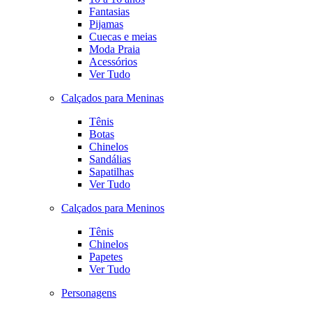
Fantasias
Pijamas
Cuecas e meias
Moda Praia
Acessórios
Ver Tudo
Calçados para Meninas
Tênis
Botas
Chinelos
Sandálias
Sapatilhas
Ver Tudo
Calçados para Meninos
Tênis
Chinelos
Papetes
Ver Tudo
Personagens