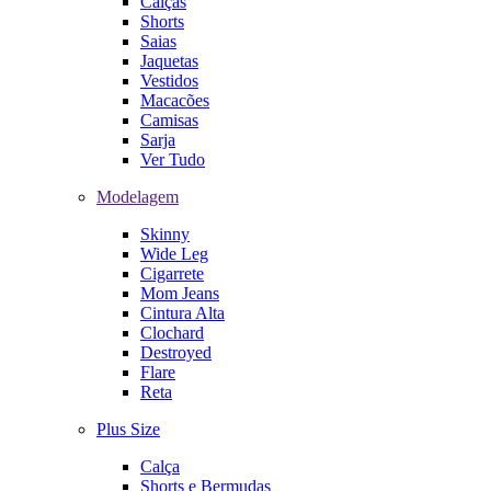
Calças
Shorts
Saias
Jaquetas
Vestidos
Macacões
Camisas
Sarja
Ver Tudo
Modelagem
Skinny
Wide Leg
Cigarrete
Mom Jeans
Cintura Alta
Clochard
Destroyed
Flare
Reta
Plus Size
Calça
Shorts e Bermudas