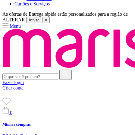
Cartões e Serviços
As ofertas de
Entrega rápida
estão personalizados para a região de
ALTERAR
Ativar
×
Menu
Fazer login
Criar conta
0
Minhas compras