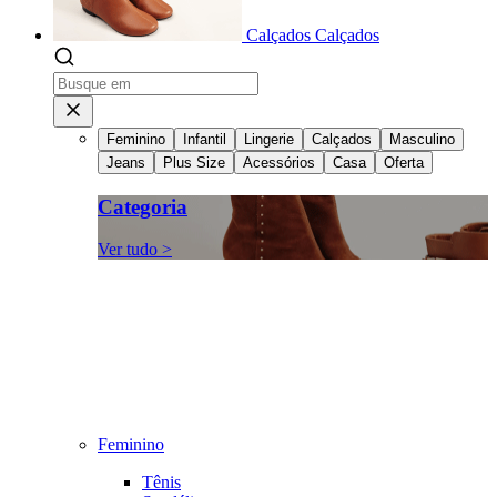
Calçados
Calçados
Feminino
Infantil
Lingerie
Calçados
Masculino
Jeans
Plus Size
Acessórios
Casa
Oferta
Categoria
Ver tudo >
Feminino
Tênis