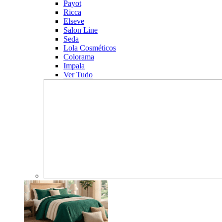
Payot
Ricca
Elseve
Salon Line
Seda
Lola Cosméticos
Colorama
Impala
Ver Tudo