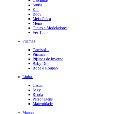
Calcinhas
Sutiãs
Kits
Body
Meia Calça
Meias
Cintas e Modeladores
Ver Tudo
Pijamas
Camisolas
Pijamas
Pijamas de Inverno
Baby Doll
Robe e Roupão
Linhas
Casual
Sexy
Renda
Personagens
Maternidade
Marcas