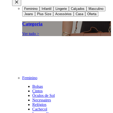
Feminino
Infantil
Lingerie
Calçados
Masculino
Jeans
Plus Size
Acessórios
Casa
Oferta
Categoria
Ver tudo >
Feminino
Bolsas
Cintos
Óculos de Sol
Necessaires
Relógios
Cachecol