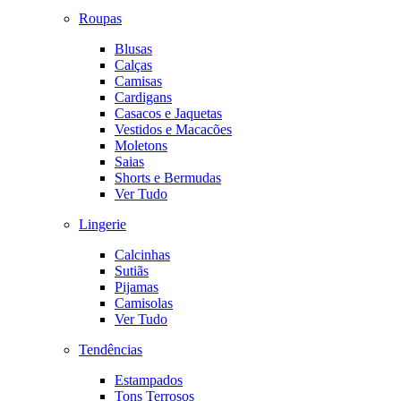
Roupas
Blusas
Calças
Camisas
Cardigans
Casacos e Jaquetas
Vestidos e Macacões
Moletons
Saias
Shorts e Bermudas
Ver Tudo
Lingerie
Calcinhas
Sutiãs
Pijamas
Camisolas
Ver Tudo
Tendências
Estampados
Tons Terrosos