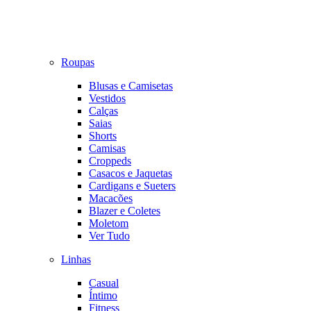
Roupas
Blusas e Camisetas
Vestidos
Calças
Saias
Shorts
Camisas
Croppeds
Casacos e Jaquetas
Cardigans e Sueters
Macacões
Blazer e Coletes
Moletom
Ver Tudo
Linhas
Casual
Íntimo
Fitness