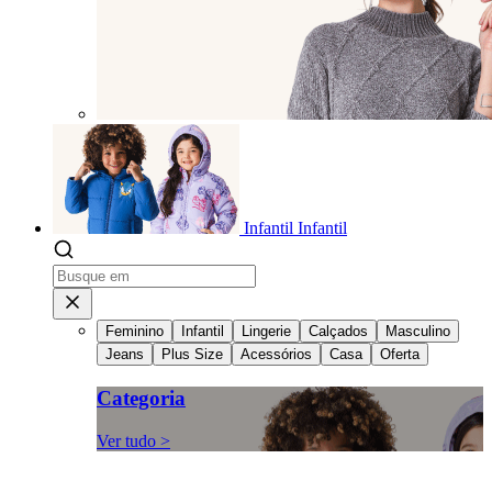
Infantil
Infantil
Feminino
Infantil
Lingerie
Calçados
Masculino
Jeans
Plus Size
Acessórios
Casa
Oferta
Categoria
Ver tudo >