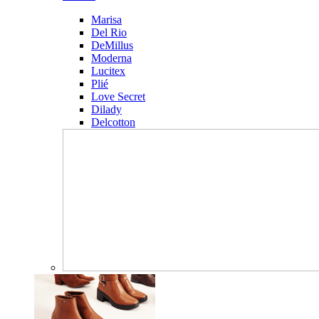
Marisa
Del Rio
DeMillus
Moderna
Lucitex
Plié
Love Secret
Dilady
Delcotton