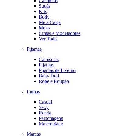
Calcinhas
Sutiãs
Kits
Body
Meia Calça
Meias
Cintas e Modeladores
Ver Tudo
Pijamas
Camisolas
Pijamas
Pijamas de Inverno
Baby Doll
Robe e Roupão
Linhas
Casual
Sexy
Renda
Personagens
Maternidade
Marcas