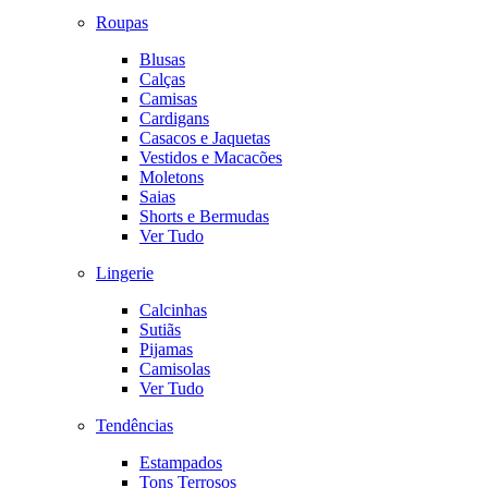
Roupas
Blusas
Calças
Camisas
Cardigans
Casacos e Jaquetas
Vestidos e Macacões
Moletons
Saias
Shorts e Bermudas
Ver Tudo
Lingerie
Calcinhas
Sutiãs
Pijamas
Camisolas
Ver Tudo
Tendências
Estampados
Tons Terrosos