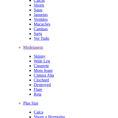
Calças
Shorts
Saias
Jaquetas
Vestidos
Macacões
Camisas
Sarja
Ver Tudo
Modelagem
Skinny
Wide Leg
Cigarrete
Mom Jeans
Cintura Alta
Clochard
Destroyed
Flare
Reta
Plus Size
Calça
Shorts e Bermudas