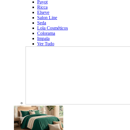
Payot
Ricca
Elseve
Salon Line
Seda
Lola Cosméticos
Colorama
Impala
Ver Tudo