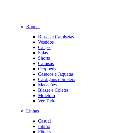
Roupas
Blusas e Camisetas
Vestidos
Calças
Saias
Shorts
Camisas
Croppeds
Casacos e Jaquetas
Cardigans e Sueters
Macacões
Blazer e Coletes
Moletom
Ver Tudo
Linhas
Casual
Íntimo
Fitness