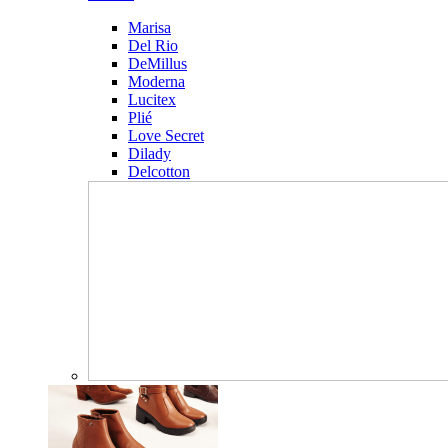
Marisa
Del Rio
DeMillus
Moderna
Lucitex
Plié
Love Secret
Dilady
Delcotton