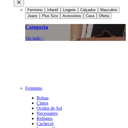
Feminino
Infantil
Lingerie
Calçados
Masculino
Jeans
Plus Size
Acessórios
Casa
Oferta
Categoria
Ver tudo >
Feminino
Bolsas
Cintos
Óculos de Sol
Necessaires
Relógios
Cachecol