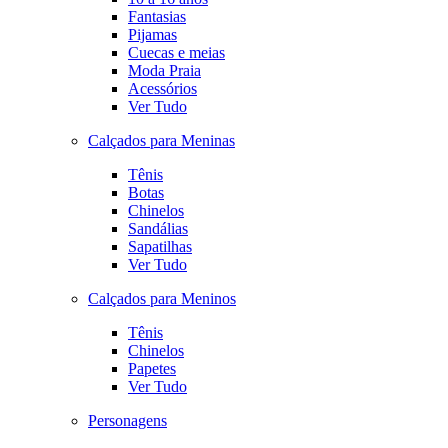
Fantasias
Pijamas
Cuecas e meias
Moda Praia
Acessórios
Ver Tudo
Calçados para Meninas
Tênis
Botas
Chinelos
Sandálias
Sapatilhas
Ver Tudo
Calçados para Meninos
Tênis
Chinelos
Papetes
Ver Tudo
Personagens