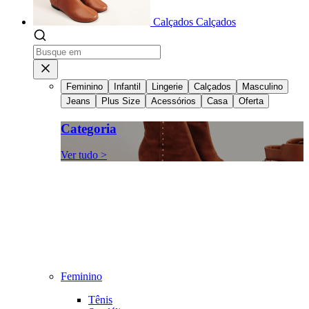
Calçados
Calçados
Feminino
Infantil
Lingerie
Calçados
Masculino
Jeans
Plus Size
Acessórios
Casa
Oferta
Categoria
Ver tudo >
Feminino
Tênis