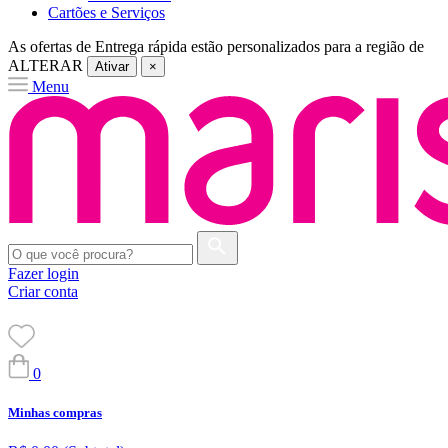
Cartões e Serviços
As ofertas de
Entrega rápida
estão personalizados para a região de
ALTERAR
Ativar
×
Menu
Fazer login
Criar conta
0
Minhas compras