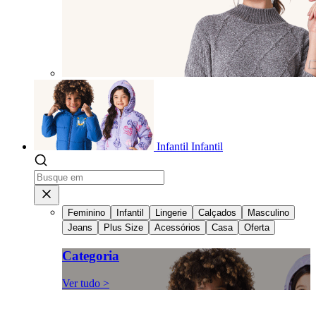
Infantil
Infantil
Feminino
Infantil
Lingerie
Calçados
Masculino
Jeans
Plus Size
Acessórios
Casa
Oferta
Categoria
Ver tudo >