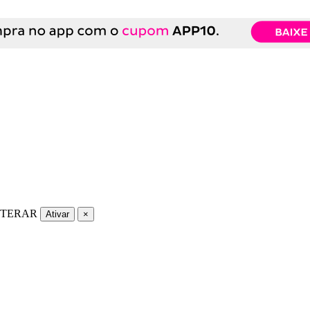
LTERAR
Ativar
×