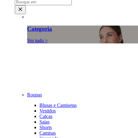
Categoria
Ver tudo >
Roupas
Blusas e Camisetas
Vestidos
Calças
Saias
Shorts
Camisas