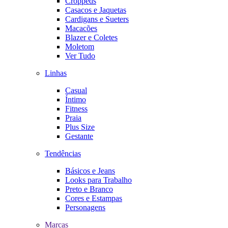
Croppeds
Casacos e Jaquetas
Cardigans e Sueters
Macacões
Blazer e Coletes
Moletom
Ver Tudo
Linhas
Casual
Íntimo
Fitness
Praia
Plus Size
Gestante
Tendências
Básicos e Jeans
Looks para Trabalho
Preto e Branco
Cores e Estampas
Personagens
Marcas