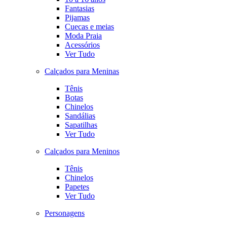
Fantasias
Pijamas
Cuecas e meias
Moda Praia
Acessórios
Ver Tudo
Calçados para Meninas
Tênis
Botas
Chinelos
Sandálias
Sapatilhas
Ver Tudo
Calçados para Meninos
Tênis
Chinelos
Papetes
Ver Tudo
Personagens