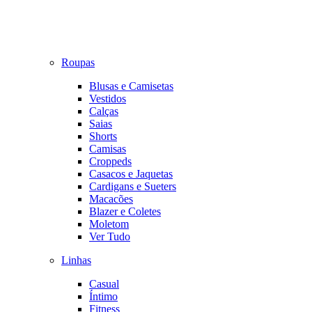
Roupas
Blusas e Camisetas
Vestidos
Calças
Saias
Shorts
Camisas
Croppeds
Casacos e Jaquetas
Cardigans e Sueters
Macacões
Blazer e Coletes
Moletom
Ver Tudo
Linhas
Casual
Íntimo
Fitness