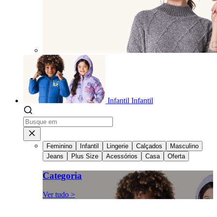
Infantil
Infantil
Feminino
Infantil
Lingerie
Calçados
Masculino
Jeans
Plus Size
Acessórios
Casa
Oferta
Categoria
Ver tudo >