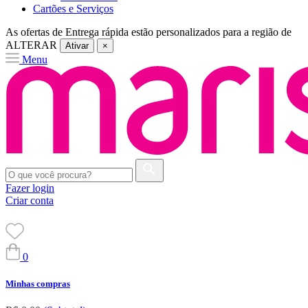
Cartões e Serviços
As ofertas de
Entrega rápida
estão personalizados para a região de
ALTERAR
Ativar
×
Menu
Fazer login
Criar conta
0
Minhas compras