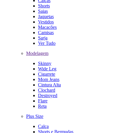
Calças
Shorts
Saias
Jaquetas
Vestidos
Macacões
Camisas
Sarja
Ver Tudo
Modelagem
Skinny
Wide Leg
Cigarrete
Mom Jeans
Cintura Alta
Clochard
Destroyed
Flare
Reta
Plus Size
Calça
Shorts e Bermudas