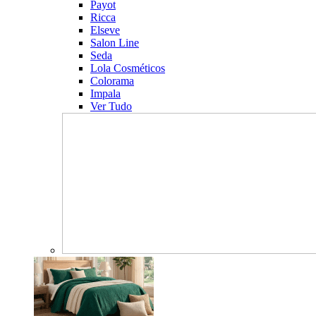
Payot
Ricca
Elseve
Salon Line
Seda
Lola Cosméticos
Colorama
Impala
Ver Tudo