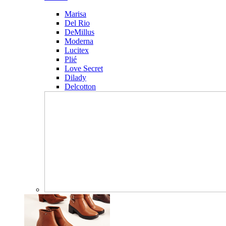
Marisa
Del Rio
DeMillus
Moderna
Lucitex
Plié
Love Secret
Dilady
Delcotton