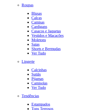
Roupas
Blusas
Calças
Camisas
Cardigans
Casacos e Jaquetas
Vestidos e Macacões
Moletons
Saias
Shorts e Bermudas
Ver Tudo
Lingerie
Calcinhas
Sutiãs
Pijamas
Camisolas
Ver Tudo
Tendências
Estampados
Tons Terrosos