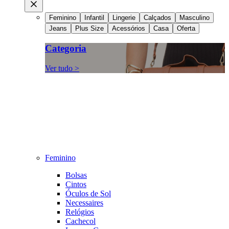
Feminino
Infantil
Lingerie
Calçados
Masculino
Jeans
Plus Size
Acessórios
Casa
Oferta
Categoria
Ver tudo >
Feminino
Bolsas
Cintos
Óculos de Sol
Necessaires
Relógios
Cachecol