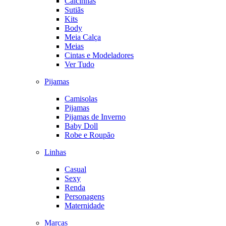
Calcinhas
Sutiãs
Kits
Body
Meia Calça
Meias
Cintas e Modeladores
Ver Tudo
Pijamas
Camisolas
Pijamas
Pijamas de Inverno
Baby Doll
Robe e Roupão
Linhas
Casual
Sexy
Renda
Personagens
Maternidade
Marcas