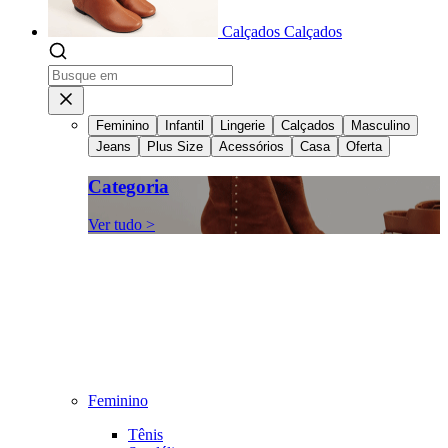
Calçados
Calçados
Feminino
Infantil
Lingerie
Calçados
Masculino
Jeans
Plus Size
Acessórios
Casa
Oferta
Categoria
Ver tudo >
Feminino
Tênis