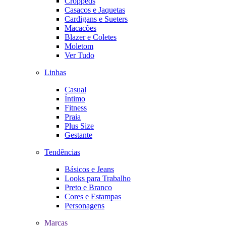
Croppeds
Casacos e Jaquetas
Cardigans e Sueters
Macacões
Blazer e Coletes
Moletom
Ver Tudo
Linhas
Casual
Íntimo
Fitness
Praia
Plus Size
Gestante
Tendências
Básicos e Jeans
Looks para Trabalho
Preto e Branco
Cores e Estampas
Personagens
Marcas