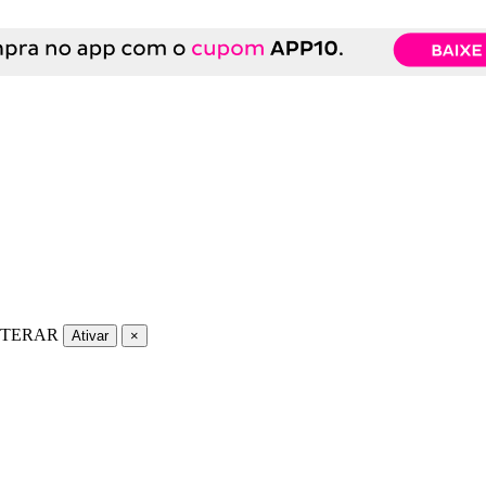
LTERAR
Ativar
×