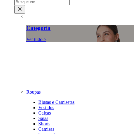
Categoria
Ver tudo >
Roupas
Blusas e Camisetas
Vestidos
Calças
Saias
Shorts
Camisas