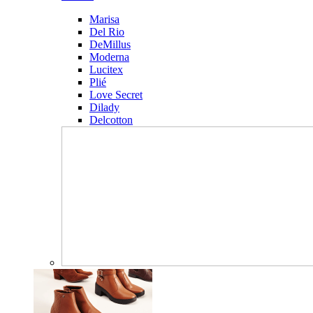
Marisa
Del Rio
DeMillus
Moderna
Lucitex
Plié
Love Secret
Dilady
Delcotton