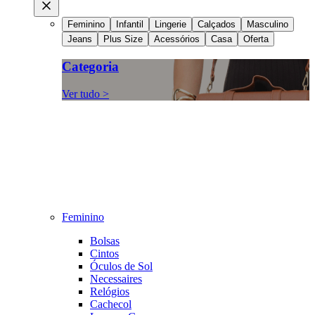
Feminino
Infantil
Lingerie
Calçados
Masculino
Jeans
Plus Size
Acessórios
Casa
Oferta
Categoria
Ver tudo >
Feminino
Bolsas
Cintos
Óculos de Sol
Necessaires
Relógios
Cachecol