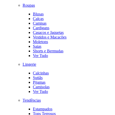
Roupas
Blusas
Calças
Camisas
Cardigans
Casacos e Jaquetas
Vestidos e Macacões
Moletons
Saias
Shorts e Bermudas
Ver Tudo
Lingerie
Calcinhas
Sutiãs
Pijamas
Camisolas
Ver Tudo
Tendências
Estampados
Tons Terrosos