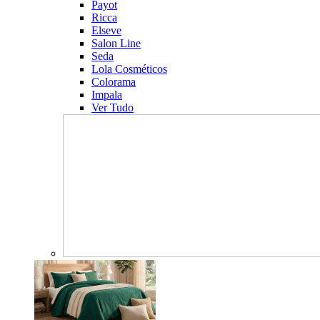
Payot
Ricca
Elseve
Salon Line
Seda
Lola Cosméticos
Colorama
Impala
Ver Tudo