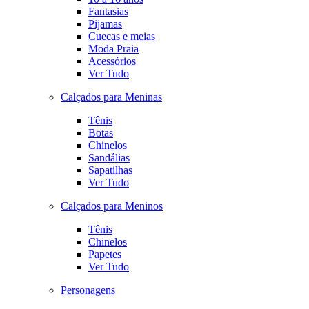
Fantasias
Pijamas
Cuecas e meias
Moda Praia
Acessórios
Ver Tudo
Calçados para Meninas
Tênis
Botas
Chinelos
Sandálias
Sapatilhas
Ver Tudo
Calçados para Meninos
Tênis
Chinelos
Papetes
Ver Tudo
Personagens