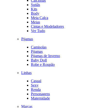
Calcinhas
Sutiãs
Kits
Body
Meia Calça
Meias
Cintas e Modeladores
Ver Tudo
Pijamas
Camisolas
Pijamas
Pijamas de Inverno
Baby Doll
Robe e Roupão
Linhas
Casual
Sexy
Renda
Personagens
Maternidade
Marcas