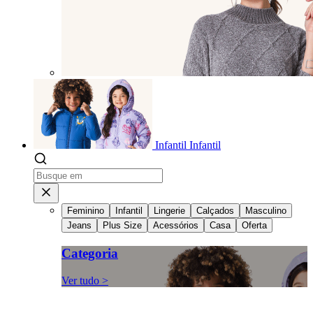
Infantil
Infantil
Feminino
Infantil
Lingerie
Calçados
Masculino
Jeans
Plus Size
Acessórios
Casa
Oferta
Categoria
Ver tudo >