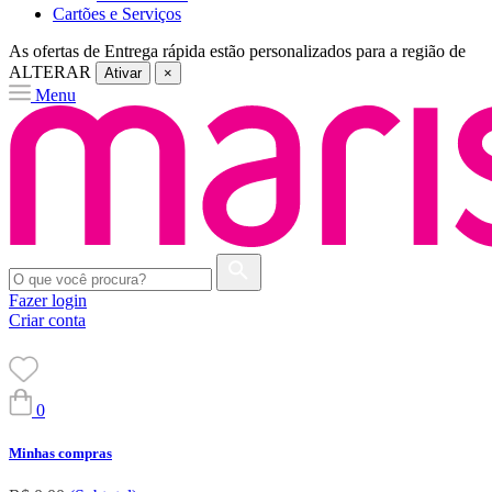
Cartões e Serviços
As ofertas de
Entrega rápida
estão personalizados para a região de
ALTERAR
Ativar
×
Menu
Fazer login
Criar conta
0
Minhas compras