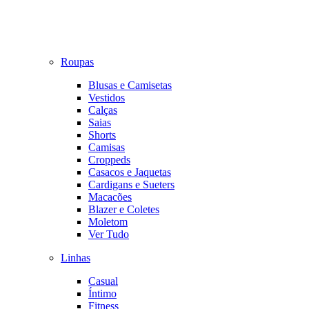
Roupas
Blusas e Camisetas
Vestidos
Calças
Saias
Shorts
Camisas
Croppeds
Casacos e Jaquetas
Cardigans e Sueters
Macacões
Blazer e Coletes
Moletom
Ver Tudo
Linhas
Casual
Íntimo
Fitness