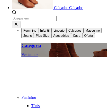
Calçados
Calçados
Feminino
Infantil
Lingerie
Calçados
Masculino
Jeans
Plus Size
Acessórios
Casa
Oferta
Categoria
Ver tudo >
Feminino
Tênis