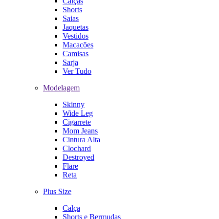
Calças
Shorts
Saias
Jaquetas
Vestidos
Macacões
Camisas
Sarja
Ver Tudo
Modelagem
Skinny
Wide Leg
Cigarrete
Mom Jeans
Cintura Alta
Clochard
Destroyed
Flare
Reta
Plus Size
Calça
Shorts e Bermudas