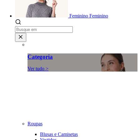
Feminino
Feminino
Categoria
Ver tudo >
Roupas
Blusas e Camisetas
Vestidos