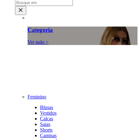
Categoria
Ver tudo >
Feminino
Blusas
Vestidos
Calças
Saias
Shorts
Camisas