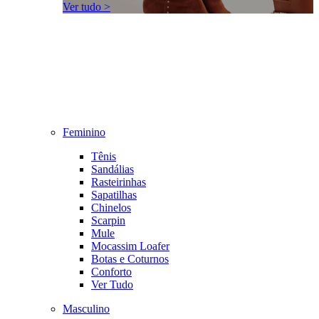
Ver tudo >
Feminino
Tênis
Sandálias
Rasteirinhas
Sapatilhas
Chinelos
Scarpin
Mule
Mocassim Loafer
Botas e Coturnos
Conforto
Ver Tudo
Masculino