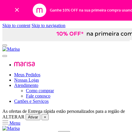
Ganhe 10% OFF na sua primeira compra usan
Skip to content
Skip to navigation
Meus Pedidos
Nossas Lojas
Atendimento
Como comprar
Fale conosco
Cartões e Serviços
As ofertas de
Entrega rápida
estão personalizados para a região de
ALTERAR
Ativar
×
Menu