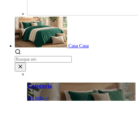
Casa
Casa
Categoria
Ver tudo >