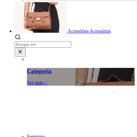
Acessórios
Acessórios
Categoria
Ver tudo >
Feminino