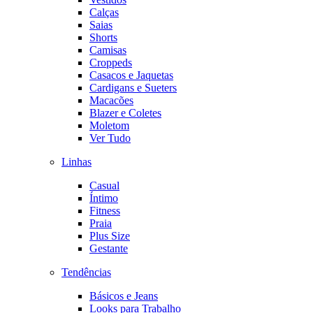
Calças
Saias
Shorts
Camisas
Croppeds
Casacos e Jaquetas
Cardigans e Sueters
Macacões
Blazer e Coletes
Moletom
Ver Tudo
Linhas
Casual
Íntimo
Fitness
Praia
Plus Size
Gestante
Tendências
Básicos e Jeans
Looks para Trabalho