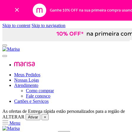
Ganhe 10% OFF na sua primeira compra usan
Skip to content
Skip to navigation
Meus Pedidos
Nossas Lojas
Atendimento
Como comprar
Fale conosco
Cartões e Serviços
As ofertas de
Entrega rápida
estão personalizados para a região de
ALTERAR
Ativar
×
Menu