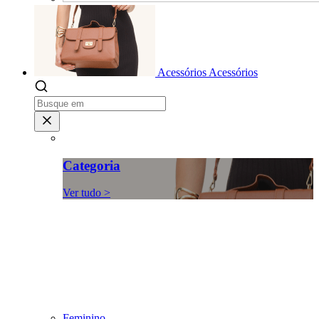
Acessórios
Acessórios
Categoria
Ver tudo >
Feminino