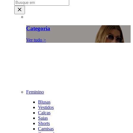
Categoria
Ver tudo >
Feminino
Blusas
Vestidos
Calças
Saias
Shorts
Camisas