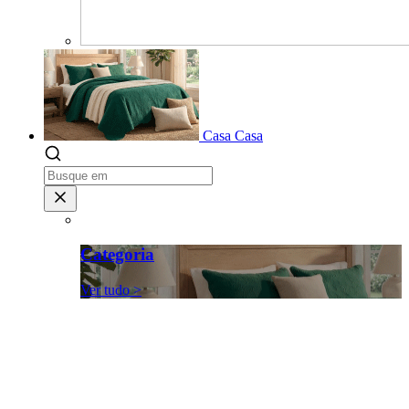
Casa
Casa
Categoria
Ver tudo >