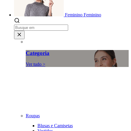
Feminino
Feminino
Categoria
Ver tudo >
Roupas
Blusas e Camisetas
Vestidos