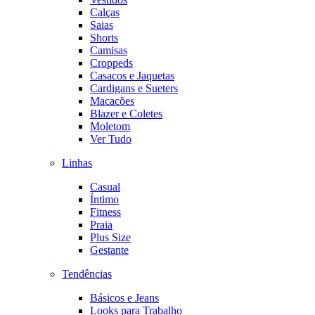
Calças
Saias
Shorts
Camisas
Croppeds
Casacos e Jaquetas
Cardigans e Sueters
Macacões
Blazer e Coletes
Moletom
Ver Tudo
Linhas
Casual
Íntimo
Fitness
Praia
Plus Size
Gestante
Tendências
Básicos e Jeans
Looks para Trabalho