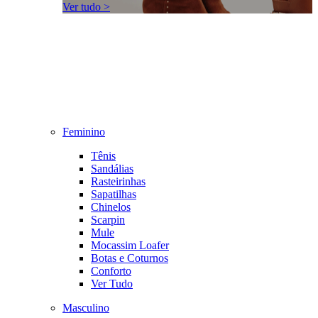
Ver tudo >
Feminino
Tênis
Sandálias
Rasteirinhas
Sapatilhas
Chinelos
Scarpin
Mule
Mocassim Loafer
Botas e Coturnos
Conforto
Ver Tudo
Masculino